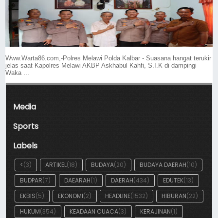
Www.Warta86.com,-Polres Melawi Polda Kalbar - Suasana hangat terukir
jelas saat Kapolres Melawi AKBP Askhabul Kahfi, S.I.K di dampingi
Waka ...
Media
Sports
Labels
<
(3)
ARTIKEL
(18)
BUDAYA
(20)
BUDAYA DAERAH
(10)
BUDPAR
(7)
DAEARAH
(1)
DAERAH
(434)
EDUTEK
(13)
EKBIS
(5)
EKONOMI
(2)
HEADLINE
(1532)
HIBURAN
(22)
HUKUM
(354)
KEADAAN CUACA
(3)
KERAJINAN
(1)