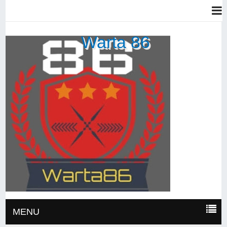
Warta 86
MENU