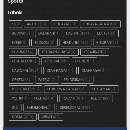
Sports
Labels
<
(3)
ARTIKEL
(18)
BUDAYA
(20)
BUDAYA DAERAH
(10)
BUDPAR
(7)
DAEARAH
(1)
DAERAH
(434)
EDUTEK
(13)
EKBIS
(5)
EKONOMI
(2)
HEADLINE
(1532)
HIBURAN
(22)
HUKUM
(354)
KEADAAN CUACA
(3)
KERAJINAN
(1)
KESEHATAN
(6)
KRIMINAL
(24)
KULINER
(13)
NASIONAL
(906)
OLAH RAGA
(44)
OLAHRAGA
(1)
ORKES
(63)
PATROLI
(1)
PENDIDIKAN
(44)
PERISTIWA
(259)
PERISTIWA DAERAH
(2)
PERTANIAN
(2)
POITIK
(1)
POLITIK
(401)
RAGAM
(191)
RELIGI
(182)
S
(1)
SAREMONIAL
(1)
SEREMONIAL
(476)
SOSIAL
(430)
WISATA
(7)