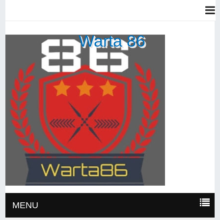
Warta 86
MENU