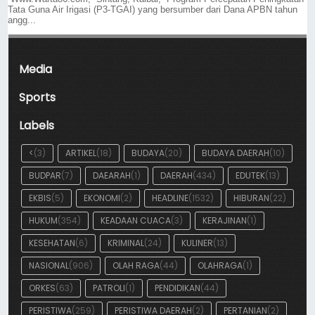
Tata Guna Air Irigasi (P3-TGAI) yang bersumber dari Dana APBN tahun
angg...
Media
Sports
Labels
<
(3)
ARTIKEL
(18)
BUDAYA
(20)
BUDAYA DAERAH
(10)
BUDPAR
(7)
DAEARAH
(1)
DAERAH
(434)
EDUTEK
(13)
EKBIS
(5)
EKONOMI
(2)
HEADLINE
(1532)
HIBURAN
(22)
HUKUM
(354)
KEADAAN CUACA
(3)
KERAJINAN
(1)
KESEHATAN
(6)
KRIMINAL
(24)
KULINER
(13)
NASIONAL
(906)
OLAH RAGA
(44)
OLAHRAGA
(1)
ORKES
(63)
PATROLI
(1)
PENDIDIKAN
(44)
PERISTIWA
(259)
PERISTIWA DAERAH
(2)
PERTANIAN
(2)