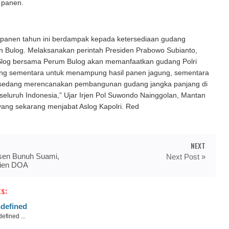
l panen.
 panen tahun ini berdampak kepada ketersediaan gudang
 Bulog. Melaksanakan perintah Presiden Prabowo Subianto,
i Slog bersama Perum Bulog akan memanfaatkan gudang Polri
ng sementara untuk menampung hasil panen jagung, sementara
a sedang merencanakan pembangunan gudang jangka panjang di
i seluruh Indonesia,” Ujar Irjen Pol Suwondo Nainggolan, Mantan
yang sekarang menjabat Aslog Kapolri. Red
NEXT
en Bunuh Suami,
Next Post »
sien DOA
s:
defined
efined ...