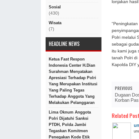
lonjakan hasi
Sosial
(430)
Wisata
“Peningkatan
(7)
penyimpangan
Polri melalu
HEADLINE NEWS
sebagai guda
itu kami jug
tanah Polri d
Ketua Fast Respon
Kapolda DIY 
Indonesia Center H.Dian
Surahman Menyatakan
Apresiasi Terhadap Polri
Yang Merupakan Institusi
PREVIOUS
Yang Paling Tegas
Dugaan Dos
Terhadap Anggota Yang
Korban Pa
Melakukan Pelanggaran
Lima Oknum Anggota
Related Post
Polri Dijatuhi Sanksi
PTDH, Polda Jambi
un
Tegaskan Komitmen
und
Penegakan Kode Etik