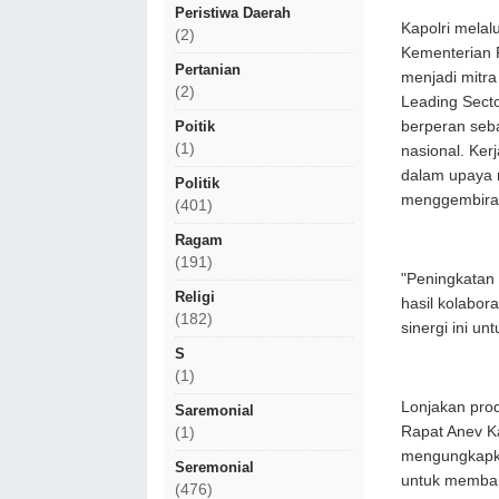
Peristiwa Daerah
Kapolri mela
(2)
Kementerian P
Pertanian
menjadi mitr
(2)
Leading Sect
berperan seb
Poitik
(1)
nasional. Ker
dalam upaya 
Politik
menggembira
(401)
Ragam
(191)
"Peningkatan
Religi
hasil kolabor
(182)
sinergi ini un
S
(1)
Lonjakan pro
Saremonial
Rapat Anev Ka
(1)
mengungkapkan
Seremonial
untuk memban
(476)