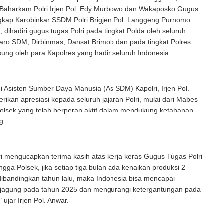
Baharkam Polri Irjen Pol. Edy Murbowo dan Wakaposko Gugus
kap Karobinkar SSDM Polri Brigjen Pol. Langgeng Purnomo.
, dihadiri gugus tugas Polri pada tingkat Polda oleh seluruh
aro SDM, Dirbinmas, Dansat Brimob dan pada tingkat Polres
sung oleh para Kapolres yang hadir seluruh Indonesia.
ui Asisten Sumber Daya Manusia (As SDM) Kapolri, Irjen Pol.
ikan apresiasi kepada seluruh jajaran Polri, mulai dari Mabes
Polsek yang telah berperan aktif dalam mendukung ketahanan
ng.
i mengucapkan terima kasih atas kerja keras Gugus Tugas Polri
ngga Polsek, jika setiap tiga bulan ada kenaikan produksi 2
dibandingkan tahun lalu, maka Indonesia bisa mencapai
agung pada tahun 2025 dan mengurangi ketergantungan pada
 ujar Irjen Pol. Anwar.