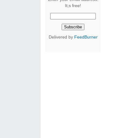
It;s free!
Delivered by
FeedBurner