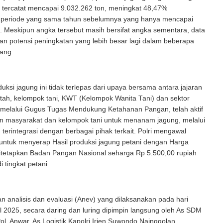
 tercatat mencapai 9.032.262 ton, meningkat 48,47%
 periode yang sama tahun sebelumnya yang hanya mencapai
. Meskipun angka tersebut masih bersifat angka sementara, data
an potensi peningkatan yang lebih besar lagi dalam beberapa
ang.
uksi jagung ini tidak terlepas dari upaya bersama antara jajaran
ntah, kelompok tani, KWT (Kelompok Wanita Tani) dan sektor
, melalui Gugus Tugas Mendukung Ketahanan Pangan, telah aktif
 masyarakat dan kelompok tani untuk menanam jagung, melalui
terintegrasi dengan berbagai pihak terkait. Polri mengawal
untuk menyerap Hasil produksi jagung petani dengan Harga
itetapkan Badan Pangan Nasional seharga Rp 5.500,00 rupiah
i tingkat petani.
n analisis dan evaluasi (Anev) yang dilaksanakan pada hari
il 2025, secara daring dan luring dipimpin langsung oleh As SDM
Pol. Anwar, As Logistik Kapolri Irjen Suwondo Nainggolan,