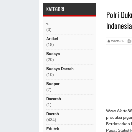
KATEGORI
Polri Du
Indonesi
<
(3)
Artikel
Warta 86
S
(18)
Budaya
(20)
Budaya Daerah
(10)
Budpar
(7)
Daearah
(1)
Www.Warta86.
Daerah
produksi jagu
(434)
Berdasarkan h
Edutek
Pusat Statist