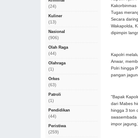
Kriminal
Kakorbinmas 
(24)
Tugas merang
Kuliner
Secara daring
(13)
Wakapolda, K
Nasional
dipimpin lang
(906)
Olah Raga
(44)
Kapolri melal
Anwar, member
Olahraga
Polri hingga 
(1)
pangan jagu
Orkes
(63)
Patroli
"Bapak Kapolr
(1)
dari Mabes hi
Pendidikan
hingga 3 ton 
(44)
swasembada j
impor jagung,"
Peristiwa
(259)