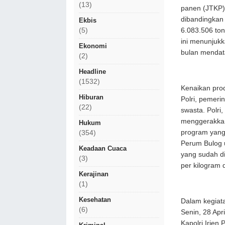
(13)
panen (JTKP)
dibandingkan
Ekbis
6.083.506 ton
(5)
ini menunjukk
Ekonomi
bulan mendat
(2)
Headline
(1532)
Kenaikan prod
Hiburan
Polri, pemeri
(22)
swasta. Polri
menggerakkan
Hukum
program yang 
(354)
Perum Bulog 
Keadaan Cuaca
yang sudah d
(3)
per kilogram d
Kerajinan
(1)
Kesehatan
Dalam kegiata
(6)
Senin, 28 Apr
Kapolri Irjen 