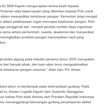
lui As SDM Kapolri mengucapkan terima kasih kepada
ertanian atas kepercayaan yang diberikan kepada Polri untuk
a dalam mewujudkan ketahanan pangan. Kementan tetap menjadi
or dalam pelaksanaan tugas mencapai ketahanan pangan, Polri
agai penggerak dan menjadi perekat sumber daya organisasi
ja sama antara pemerintah, swasta, akademisi dan masyarakat
meningkatkan produksi pangan menunjukkan hasil yang
kan.
 produksi jagung pada triwulan pertama tahun 2025 merupakan
asi dari banyak pihak, dan kami akan terus mengoptimalkan
tuk ketahanan pangan nasional," Jelas Irjen Pol. Anwar.
duksi tahun ini berdampak pada ketersediaan gudang, Pada
li ini, Asisten Logistik Kapolri Irjen Suwondo Nainggolan
 bahwa Polri telah diminta oleh Presiden Republik Indonesia
tu menanggulangi kekurangan gudang penyimpanan akibat