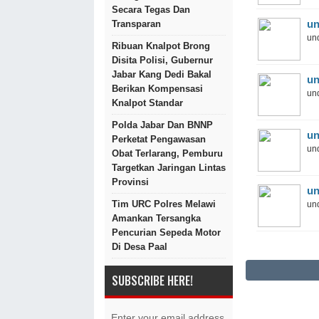
Secara Tegas Dan
un
Transparan
und
Ribuan Knalpot Brong
Disita Polisi, Gubernur
Jabar Kang Dedi Bakal
un
Berikan Kompensasi
und
Knalpot Standar
Polda Jabar Dan BNNP
un
Perketat Pengawasan
und
Obat Terlarang, Pemburu
Targetkan Jaringan Lintas
Provinsi
un
Tim URC Polres Melawi
und
Amankan Tersangka
Pencurian Sepeda Motor
Di Desa Paal
SUBSCRIBE HERE!
Enter your email address.