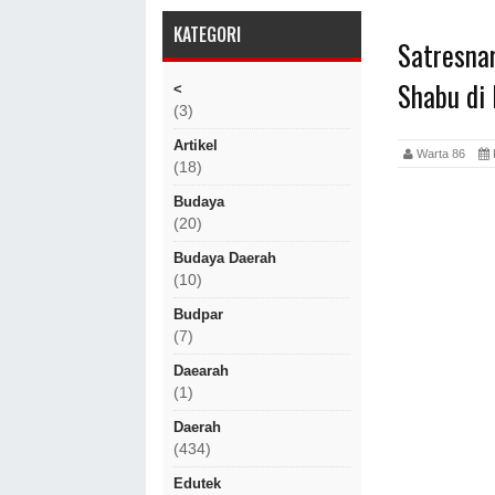
KATEGORI
Satresna
Shabu di
<
(3)
Artikel
Warta 86
(18)
Budaya
(20)
Budaya Daerah
(10)
Budpar
(7)
Daearah
(1)
Daerah
(434)
Edutek