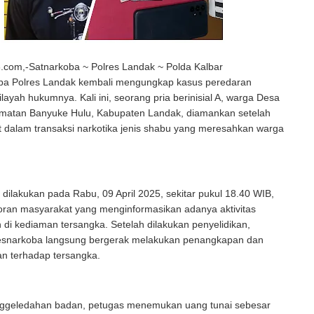
com,-Satnarkoba ~ Polres Landak ~ Polda Kalbar
ba Polres Landak kembali mengungkap kasus peredaran
ilayah hukumnya. Kali ini, seorang pria berinisial A, warga Desa
matan Banyuke Hulu, Kabupaten Landak, diamankan setelah
at dalam transaksi narkotika jenis shabu yang meresahkan warga
ilakukan pada Rabu, 09 April 2025, sekitar pukul 18.40 WIB,
oran masyarakat yang menginformasikan adanya aktivitas
di kediaman tersangka. Setelah dilakukan penyelidikan,
esnarkoba langsung bergerak melakukan penangkapan dan
n terhadap tersangka.
enggeledahan badan, petugas menemukan uang tunai sebesar