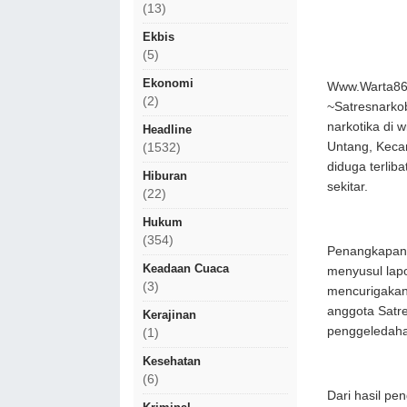
(13)
Ekbis
(5)
Ekonomi
Www.Warta86.
(2)
~Satresnarko
narkotika di w
Headline
Untang, Keca
(1532)
diduga terlib
Hiburan
sekitar.
(22)
Hukum
(354)
Penangkapan d
Keadaan Cuaca
menyusul lap
(3)
mencurigakan 
anggota Satr
Kerajinan
penggeledaha
(1)
Kesehatan
(6)
Dari hasil p