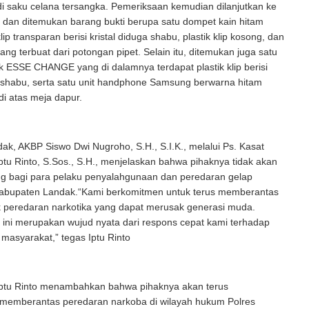
i saku celana tersangka. Pemeriksaan kemudian dilanjutkan ke
 dan ditemukan barang bukti berupa satu dompet kain hitam
 klip transparan berisi kristal diduga shabu, plastik klip kosong, dan
ang terbuat dari potongan pipet. Selain itu, ditemukan juga satu
 ESSE CHANGE yang di dalamnya terdapat plastik klip berisi
a shabu, serta satu unit handphone Samsung berwarna hitam
di atas meja dapur.
ak, AKBP Siswo Dwi Nugroho, S.H., S.I.K., melalui Ps. Kasat
tu Rinto, S.Sos., S.H., menjelaskan bahwa pihaknya tidak akan
g bagi para pelaku penyalahgunaan dan peredaran gelap
 Kabupaten Landak.“Kami berkomitmen untuk terus memberantas
k peredaran narkotika yang dapat merusak generasi muda.
ini merupakan wujud nyata dari respons cepat kami terhadap
i masyarakat,” tegas Iptu Rinto
 Iptu Rinto menambahkan bahwa pihaknya akan terus
memberantas peredaran narkoba di wilayah hukum Polres