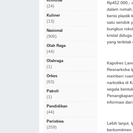
Kriminal
Rp452.000,- d
(24)
dalam rumah,
Kuliner
berisi plastik
(13)
satu sendok y
bungkus rokok
Nasional
kristal didug
(906)
yang terletak 
Olah Raga
(44)
Olahraga
Kapolres Land
(1)
Resnarkoba Ip
Orkes
memberi ruan
(63)
narkotika di
segala bentu
Patroli
Penangkapan 
(1)
informasi dar
Pendidikan
(44)
Peristiwa
Lebih lanjut,
(259)
berkomitmen 