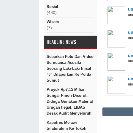
Sosial
un
(430)
und
Wisata
(7)
un
und
HEADLINE NEWS
un
Sebarkan Foto Dan Video
und
Bernuansa Asusila
Seorang Laki-Laki Inisal
"J" Dilaporkan Ke Polda
un
Sumut
und
Proyek Rp7,15 Miliar
Sungai Pinoh Disorot:
Diduga Gunakan Material
Urugan Ilegal, LIBAS
Desak Audit Menyeluruh
Kapolres Melawi
Silaturahmi Ke Tokoh