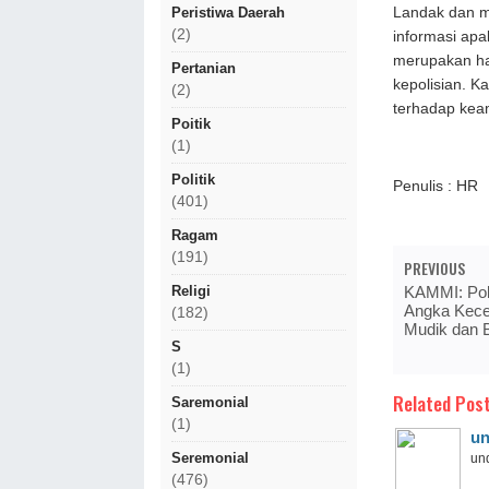
Landak dan m
Peristiwa Daerah
(2)
informasi apa
merupakan has
Pertanian
kepolisian. K
(2)
terhadap kea
Poitik
(1)
Politik
Penulis : HR
(401)
Ragam
(191)
PREVIOUS
Religi
KAMMI: Polr
Angka Kecel
(182)
Mudik dan B
S
(1)
Related Post
Saremonial
(1)
un
Seremonial
und
(476)