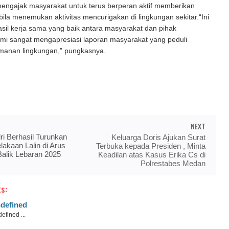
engajak masyarakat untuk terus berperan aktif memberikan
bila menemukan aktivitas mencurigakan di lingkungan sekitar.“Ini
il kerja sama yang baik antara masyarakat dan pihak
ami sangat mengapresiasi laporan masyarakat yang peduli
manan lingkungan,” pungkasnya.
NEXT
i Berhasil Turunkan
Keluarga Doris Ajukan Surat
akaan Lalin di Arus
Terbuka kepada Presiden , Minta
alik Lebaran 2025
Keadilan atas Kasus Erika Cs di
Polrestabes Medan
s:
defined
efined ...