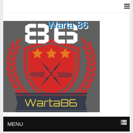
Warta 86
MENU