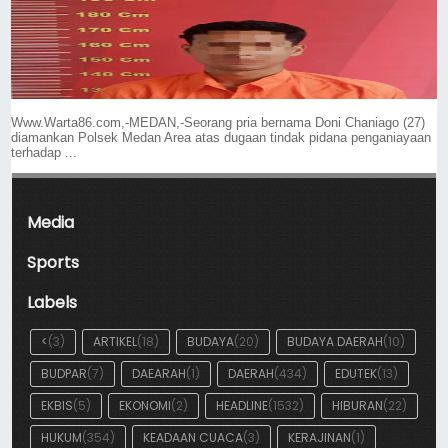
Www.Warta86.com,-MEDAN,-Seorang pria bernama Doni Chaniago (27)
diamankan Polsek Medan Area atas dugaan tindak pidana penganiayaan
terhadap ...
Media
Sports
Labels
<
(3)
ARTIKEL
(18)
BUDAYA
(20)
BUDAYA DAERAH
(10)
BUDPAR
(7)
DAEARAH
(1)
DAERAH
(434)
EDUTEK
(13)
EKBIS
(5)
EKONOMI
(2)
HEADLINE
(1532)
HIBURAN
(22)
HUKUM
(354)
KEADAAN CUACA
(3)
KERAJINAN
(1)