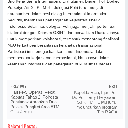
Biro Kerja Sama Internasional Divhubinter, Brigjen Pol. Dodied
Prasetyo Aji, S.I.K., M.H., delegasi Polri turut menjadi
narasumber dalam sesi dialog International Information
Security, membahas penanganan kejahatan siber di
Indonesia. Selain itu, delegasi Polri juga menjalin pertemuan
bilateral dengan Kribrum OSINT dan perwakilan Rusia lainnya
untuk memperkuat kolaborasi, termasuk mendorong finalisasi
MoU terkait pemberantasan kejahatan transnasional.
Partisipasi ini menegaskan komitmen Indonesia dalam
memperkuat kerja sama internasional, khususnya dalam
keamanan informasi dan penegakan hukum lintas negara.
PREVIOUS
NEXT
Hari ke-5 Operasi Pekat
Kapolda Riau, Irjen Pol.
Kapuas Tahap 2, Polresta
Dr. Pol Herry Heryawan,
Pontianak Amankan Dua
S.I.K., M.H., M.Hum.,
Pelaku Pungli di Area ATM
meluncurkan program
Citra Jeruju
Tim RAGA
Related Posts: