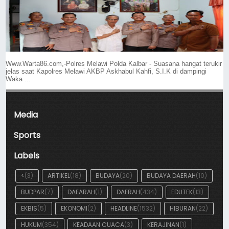
Www.Warta86.com,-Polres Melawi Polda Kalbar - Suasana hangat terukir
jelas saat Kapolres Melawi AKBP Askhabul Kahfi, S.I.K di dampingi
Waka ...
Media
Sports
Labels
<
(3)
ARTIKEL
(18)
BUDAYA
(20)
BUDAYA DAERAH
(10)
BUDPAR
(7)
DAEARAH
(1)
DAERAH
(434)
EDUTEK
(13)
EKBIS
(5)
EKONOMI
(2)
HEADLINE
(1532)
HIBURAN
(22)
HUKUM
(354)
KEADAAN CUACA
(3)
KERAJINAN
(1)