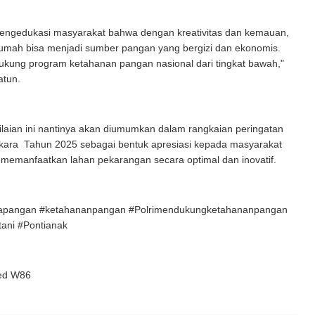
mengedukasi masyarakat bahwa dengan kreativitas dan kemauan,
umah bisa menjadi sumber pangan yang bergizi dan ekonomis.
ukung program ketahanan pangan nasional dari tingkat bawah,"
atun.
nilaian ini nantinya akan diumumkan dalam rangkaian peringatan
kara Tahun 2025 sebagai bentuk apresiasi kepada masyarakat
 memanfaatkan lahan pekarangan secara optimal dan inovatif.
pangan #ketahananpangan #Polrimendukungketahananpangan
etani #Pontianak
red W86