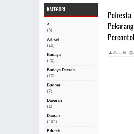
KATEGORI
Polresta
Pekarang
<
(3)
Perconto
Artikel
(18)
Warta 86
Budaya
(20)
Budaya Daerah
(10)
Budpar
(7)
Daearah
(1)
Daerah
(434)
Edutek