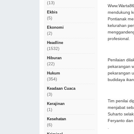
(13)
Www.Warta86.
Ekbis
mendukung ke
(5)
Pontianak me
kelurahan per
Ekonomi
menggandeng D
(2)
profesional.
Headline
(1532)
Hiburan
Penilaian dil
(22)
pekarangan w
pekarangan u
Hukum
(354)
budidaya ikan
Keadaan Cuaca
(3)
Tim penilai d
Kerajinan
menjabat seb
(1)
Suharto sela
Kesehatan
Feryanto dan 
(6)
.