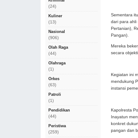
Kriminal
(24)
Sementara itu
Kuliner
dari para ahli
(13)
Pertanian), Re
Nasional
Pangan).
(906)
Mereka bekerj
Olah Raga
secara objekti
(44)
Olahraga
(1)
Kegiatan ini 
Orkes
mendukung Pol
(63)
instansi peme
Patroli
(1)
Pendidikan
Kapolresta Po
(44)
Inayatun men
konkret duku
Peristiwa
pangan dan b
(259)