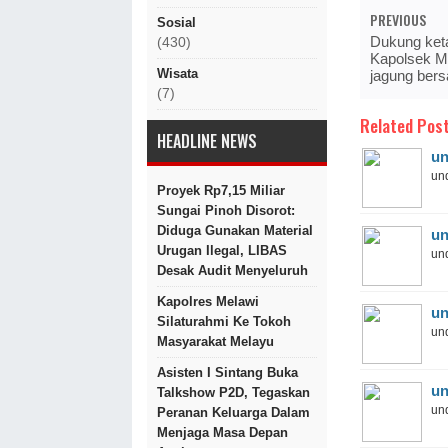
PREVIOUS
Sosial
Dukung ket
(430)
Kapolsek 
Wisata
jagung ber
(7)
Related Post
HEADLINE NEWS
un
und
Proyek Rp7,15 Miliar
Sungai Pinoh Disorot:
Diduga Gunakan Material
un
Urugan Ilegal, LIBAS
und
Desak Audit Menyeluruh
Kapolres Melawi
un
Silaturahmi Ke Tokoh
und
Masyarakat Melayu
Asisten I Sintang Buka
un
Talkshow P2D, Tegaskan
und
Peranan Keluarga Dalam
Menjaga Masa Depan