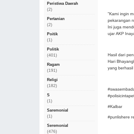
Peristiwa Daerah
(2)
"Kami ingin 
Pertanian
pekarangan r
(2)
Ini juga mend
ujar AKP Inay
Poitik
(1)
Politik
Hasil dari pe
(401)
Hari Bhayang
Ragam
yang berhasil
(191)
Religi
(182)
#swasembada
S
#polisicintap
(1)
#Kalbar
Saremonial
(1)
#punlishere 
Seremonial
(476)