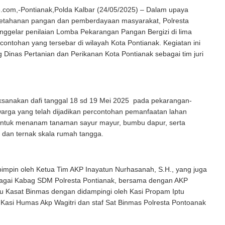
com,-Pontianak,Polda Kalbar (24/05/2025) – Dalam upaya
tahanan pangan dan pemberdayaan masyarakat, Polresta
nggelar penilaian Lomba Pekarangan Pangan Bergizi di lima
contohan yang tersebar di wilayah Kota Pontianak. Kegiatan ini
inas Pertanian dan Perikanan Kota Pontianak sebagai tim juri
aksanakan dafi tanggal 18 sd 19 Mei 2025 pada pekarangan-
arga yang telah dijadikan percontohan pemanfaatan lahan
ntuk menanam tanaman sayur mayur, bumbu dapur, serta
 dan ternak skala rumah tangga.
ipimpin oleh Ketua Tim AKP Inayatun Nurhasanah, S.H., yang juga
agai Kabag SDM Polresta Pontianak, bersama dengan AKP
ku Kasat Binmas dengan didampingi oleh Kasi Propam Iptu
Kasi Humas Akp Wagitri dan staf Sat Binmas Polresta Pontoanak