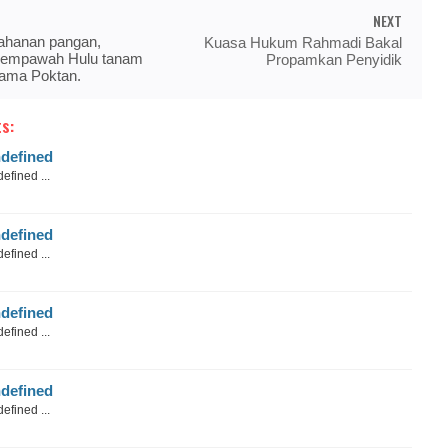
NEXT
ahanan pangan,
Kuasa Hukum Rahmadi Bakal
Mempawah Hulu tanam
Propamkan Penyidik
sama Poktan.
s:
defined
efined ...
defined
efined ...
defined
efined ...
defined
efined ...