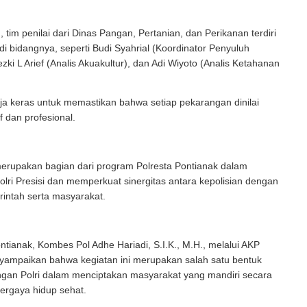
, tim penilai dari Dinas Pangan, Pertanian, dan Perikanan terdiri
 di bidangnya, seperti Budi Syahrial (Koordinator Penyuluh
zki L Arief (Analis Akuakultur), dan Adi Wiyoto (Analis Ketahanan
a keras untuk memastikan bahwa setiap pekarangan dinilai
f dan profesional.
merupakan bagian dari program Polresta Pontianak dalam
ri Presisi dan memperkuat sinergitas antara kepolisian dengan
rintah serta masyarakat.
ntianak, Kombes Pol Adhe Hariadi, S.I.K., M.H., melalui AKP
yampaikan bahwa kegiatan ini merupakan salah satu bentuk
ngan Polri dalam menciptakan masyarakat yang mandiri secara
ergaya hidup sehat.