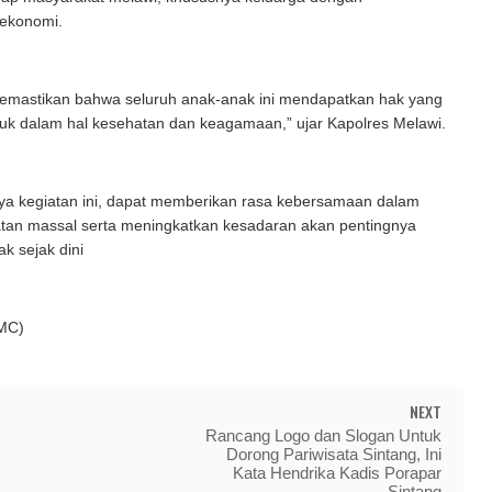
 ekonomi.
memastikan bahwa seluruh anak-anak ini mendapatkan hak yang
uk dalam hal kesehatan dan keagamaan,” ujar Kapolres Melawi.
a kegiatan ini, dapat memberikan rasa kebersamaan dalam
atan massal serta meningkatkan kesadaran akan pentingnya
k sejak dini
MC)
NEXT
Rancang Logo dan Slogan Untuk
Dorong Pariwisata Sintang, Ini
Kata Hendrika Kadis Porapar
Sintang