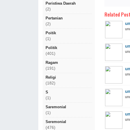
Peristiwa Daerah
(2)
Related Post
Pertanian
un
(2)
und
Poitik
(1)
un
Politik
und
(401)
Ragam
(191)
un
und
Religi
(182)
un
S
und
(1)
Saremonial
(1)
un
und
Seremonial
(476)