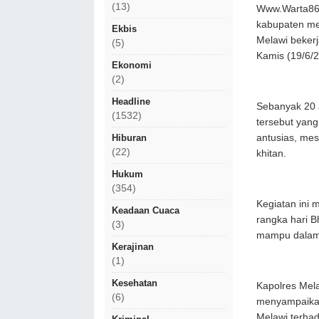
(13)
Www.Warta86.c
kabupaten mel
Ekbis
Melawi beker
(5)
Kamis (19/6/
Ekonomi
(2)
Headline
Sebanyak 20 
(1532)
tersebut yang
antusias, me
Hiburan
(22)
khitan.
Hukum
(354)
Kegiatan ini 
Keadaan Cuaca
rangka hari 
(3)
mampu dalam
Kerajinan
(1)
Kesehatan
Kapolres Mela
(6)
menyampaikan
Melawi terha