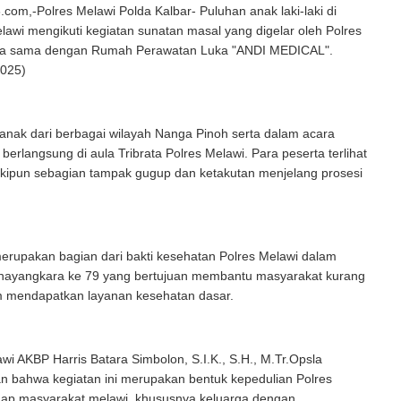
om,-Polres Melawi Polda Kalbar- Puluhan anak laki-laki di
awi mengikuti kegiatan sunatan masal yang digelar oleh Polres
ja sama dengan Rumah Perawatan Luka "ANDI MEDICAL".
2025)
anak dari berbagai wilayah Nanga Pinoh serta dalam acara
 berlangsung di aula Tribrata Polres Melawi. Para peserta terlihat
skipun sebagian tampak gugup dan ketakutan menjelang prosesi
merupakan bagian dari bakti kesehatan Polres Melawi dalam
Bhayangkara ke 79 yang bertujuan membantu masyarakat kurang
 mendapatkan layanan kesehatan dasar.
wi AKBP Harris Batara Simbolon, S.I.K., S.H., M.Tr.Opsla
 bahwa kegiatan ini merupakan bentuk kepedulian Polres
dap masyarakat melawi, khususnya keluarga dengan