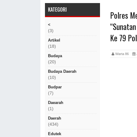
KATEGORI
Polres M
“Sunatan
<
(3)
Ke 79 Po
Artikel
(18)
Warta 86
Budaya
(20)
Budaya Daerah
(10)
Budpar
(7)
Daearah
(1)
Daerah
(434)
Edutek