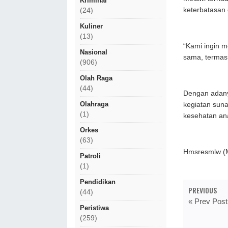
Kriminal
keterbatasan
(24)
Kuliner
(13)
“Kami ingin 
Nasional
sama, termas
(906)
Olah Raga
(44)
Dengan adany
Olahraga
kegiatan sun
(1)
kesehatan ana
Orkes
(63)
Hmsresmlw (
Patroli
(1)
Pendidikan
PREVIOUS
(44)
« Prev Post
Peristiwa
(259)