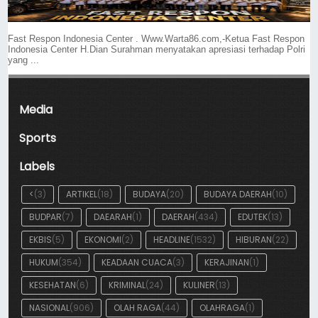
Fast Respon Indonesia Center . Www.Warta86.com,-Ketua Fast Respon
Indonesia Center H.Dian Surahman menyatakan apresiasi terhadap Polri
yang ...
Media
Sports
Labels
<
(3)
ARTIKEL
(18)
BUDAYA
(20)
BUDAYA DAERAH
(10)
BUDPAR
(7)
DAEARAH
(1)
DAERAH
(434)
EDUTEK
(13)
EKBIS
(5)
EKONOMI
(2)
HEADLINE
(1532)
HIBURAN
(22)
HUKUM
(354)
KEADAAN CUACA
(3)
KERAJINAN
(1)
KESEHATAN
(6)
KRIMINAL
(24)
KULINER
(13)
NASIONAL
(906)
OLAH RAGA
(44)
OLAHRAGA
(1)