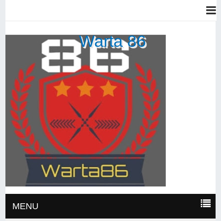
Warta 86
MENU