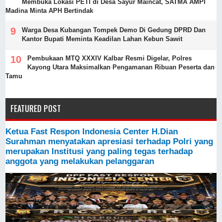
Membuka Lokasi PETI di Desa Sayur Maincat, SATMA AMPI
Madina Minta APH Bertindak
Warga Desa Kubangan Tompek Demo Di Gedung DPRD Dan
Kantor Bupati Meminta Keadilan Lahan Kebun Sawit
Pembukaan MTQ XXXIV Kalbar Resmi Digelar, Polres
Kayong Utara Maksimalkan Pengamanan Ribuan Peserta dan
Tamu
FEATURED POST
Ketua Fast Respon Indonesia Center H.Dian
Surahman menyatakan apresiasi terhadap Polri yang
merupakan Institusi yang paling tegas terhadap
anggota yang melakukan pelanggaran