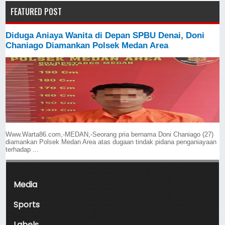
FEATURED POST
Diduga Aniaya Wanita di Depan SPBU Denai, Doni
Chaniago Diamankan Polsek Medan Area
Www.Warta86.com,-MEDAN,-Seorang pria bernama Doni Chaniago (27)
diamankan Polsek Medan Area atas dugaan tindak pidana penganiayaan
terhadap ...
Media
Sports
Labels