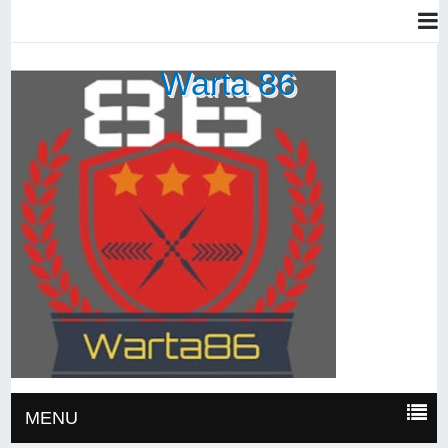
Warta 86
MENU