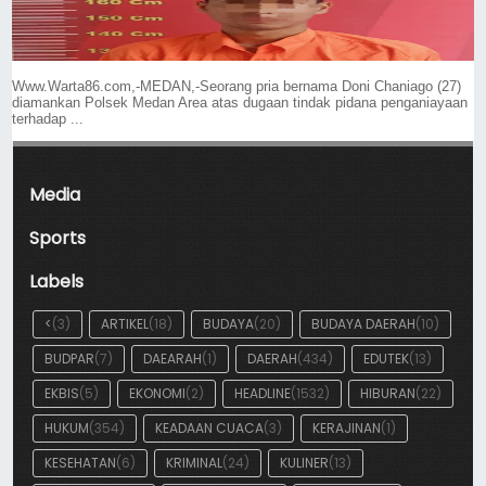
Www.Warta86.com,-MEDAN,-Seorang pria bernama Doni Chaniago (27)
diamankan Polsek Medan Area atas dugaan tindak pidana penganiayaan
terhadap ...
Media
Sports
Labels
<
(3)
ARTIKEL
(18)
BUDAYA
(20)
BUDAYA DAERAH
(10)
BUDPAR
(7)
DAEARAH
(1)
DAERAH
(434)
EDUTEK
(13)
EKBIS
(5)
EKONOMI
(2)
HEADLINE
(1532)
HIBURAN
(22)
HUKUM
(354)
KEADAAN CUACA
(3)
KERAJINAN
(1)
KESEHATAN
(6)
KRIMINAL
(24)
KULINER
(13)