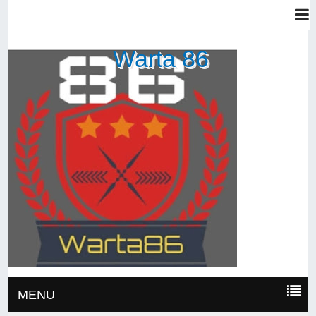
Warta 86
MENU