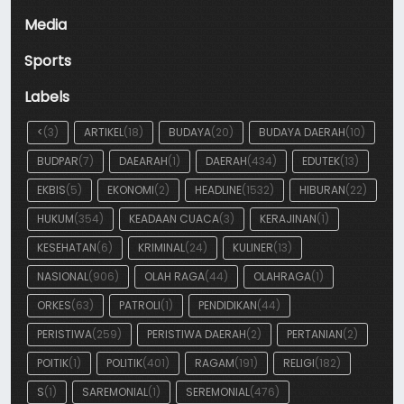
Media
Sports
Labels
<
(3)
ARTIKEL
(18)
BUDAYA
(20)
BUDAYA DAERAH
(10)
BUDPAR
(7)
DAEARAH
(1)
DAERAH
(434)
EDUTEK
(13)
EKBIS
(5)
EKONOMI
(2)
HEADLINE
(1532)
HIBURAN
(22)
HUKUM
(354)
KEADAAN CUACA
(3)
KERAJINAN
(1)
KESEHATAN
(6)
KRIMINAL
(24)
KULINER
(13)
NASIONAL
(906)
OLAH RAGA
(44)
OLAHRAGA
(1)
ORKES
(63)
PATROLI
(1)
PENDIDIKAN
(44)
PERISTIWA
(259)
PERISTIWA DAERAH
(2)
PERTANIAN
(2)
POITIK
(1)
POLITIK
(401)
RAGAM
(191)
RELIGI
(182)
S
(1)
SAREMONIAL
(1)
SEREMONIAL
(476)