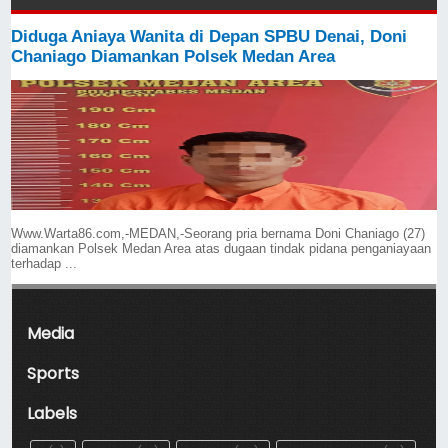
Diduga Aniaya Wanita di Depan SPBU Denai, Doni
Chaniago Diamankan Polsek Medan Area
Www.Warta86.com,-MEDAN,-Seorang pria bernama Doni Chaniago (27)
diamankan Polsek Medan Area atas dugaan tindak pidana penganiayaan
terhadap ...
Media
Sports
Labels