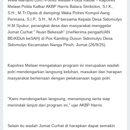
Www.Warta86.com,-Polres Melawi Polda Kalbar - Kapolres
Melawi Polda Kalbar AKBP Harris Batara Simbolon, S.I.K.,
S.H., M.Tr.Opsla di dampingi Waka Polres Kompol Aang
Permana, S.I.P., S.H., M.A.P bersama Kepala Desa Sidomulyo
H.M.Syukur, perangkat desa dan masyarakat menggelar
Jumat Curhat " Nuan Bekesah" (meNerima pengadUAN
BErKEluh keSAH) di Pos Kamling Dusun Sidomulyo Desa
Sidomulyo Kecamatan Nanga Pinoh, Jumat (26/9/25).
Kapolres Melawi mengatakan program ini merupakan wadah
polri mendengarkan langsung keluhan, masukan dan harapan
masyarakat berkenaan dengan pelaksanaan tugas polri.
"Kami mendengarkan langsung, menampung serta siap
menindak lanjuti dari program ini," ujar AKBP Harris.
Selain itu wadah Jumat Curhat di harapkan dapat semakin