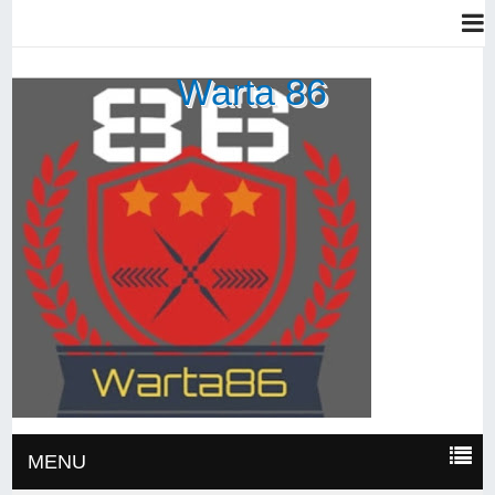
Warta 86
MENU