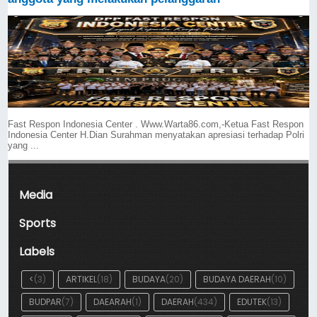
Fast Respon Indonesia Center . Www.Warta86.com,-Ketua Fast Respon
Indonesia Center H.Dian Surahman menyatakan apresiasi terhadap Polri
yang ...
Media
Sports
Labels
<
(3)
ARTIKEL
(18)
BUDAYA
(20)
BUDAYA DAERAH
(10)
BUDPAR
(7)
DAEARAH
(1)
DAERAH
(434)
EDUTEK
(13)