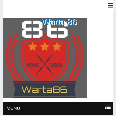
Warta 86
MENU