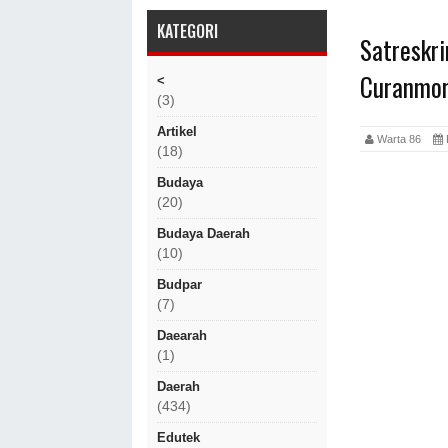
KATEGORI
Satreskr
Curanmor
<
(3)
Artikel
Warta 86
(18)
Budaya
(20)
Budaya Daerah
(10)
Budpar
(7)
Daearah
(1)
Daerah
(434)
Edutek