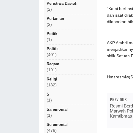
Peristiwa Daerah
"Kami berhas
(2)
dan saat dila
Pertanian
dilaporkan hi
(2)
Poitik
(1)
AKP Ambril m
Politik
menjadikannya
(401)
sidik Satuan 
Ragam
(191)
Hmsresmlw(S
Religi
(182)
S
PREVIOUS
(1)
Resmi Berd
Saremonial
Marwah Polr
(1)
Kamtibmas
Seremonial
(476)