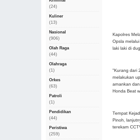
Kriminal
(24)
Kuliner
(13)
Nasional
Kapolres Mela
(906)
Opsla melalu
Olah Raga
laki laki di 
(44)
Olahraga
(1)
"Kurang dari 
melakukan upa
Orkes
amankan dan 
(63)
Honda Beat wa
Patroli
(1)
Pendidikan
Tempat Kejad
(44)
Pinoh, lanjut
terekam CCTV
Peristiwa
(259)