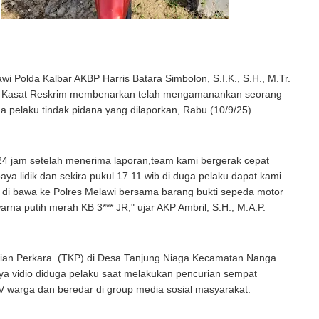
wi Polda Kalbar AKBP Harris Batara Simbolon, S.I.K., S.H., M.Tr.
i Kasat Reskrim membenarkan telah mengamanankan seorang
duga pelaku tindak pidana yang dilaporkan, Rabu (10/9/25)
24 jam setelah menerima laporan,team kami bergerak cepat
ya lidik dan sekira pukul 17.11 wib di duga pelaku dapat kami
di bawa ke Polres Melawi bersama barang bukti sepeda motor
rna putih merah KB 3*** JR," ujar AKP Ambril, S.H., M.A.P.
ian Perkara (TKP) di Desa Tanjung Niaga Kecamatan Nanga
nya vidio diduga pelaku saat melakukan pencurian sempat
 warga dan beredar di group media sosial masyarakat.