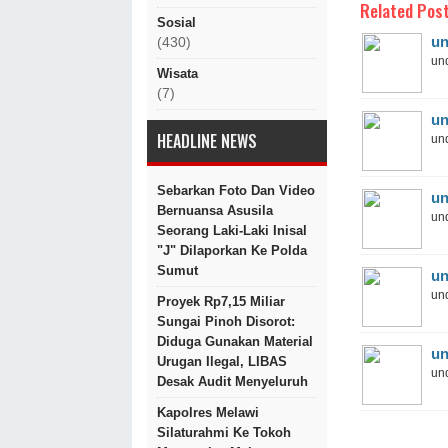
Related Post
Sosial
un
(430)
und
Wisata
(7)
un
HEADLINE NEWS
und
Sebarkan Foto Dan Video
un
Bernuansa Asusila
und
Seorang Laki-Laki Inisal
"J" Dilaporkan Ke Polda
Sumut
un
und
Proyek Rp7,15 Miliar
Sungai Pinoh Disorot:
Diduga Gunakan Material
un
Urugan Ilegal, LIBAS
und
Desak Audit Menyeluruh
Kapolres Melawi
Silaturahmi Ke Tokoh