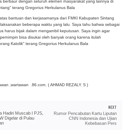
sa berbaur dengan seluruh elemen masyarakat yang lainnya di
ntang" terang Gregorius Herkulanus Bala
h atas bantuan dan kerjasamanya dari FMKI Kabupaten Sintang
ilaksanakan beberapa waktu yang lalu. Saya tahu bahwa sebagai
a harus bijak dalam mengambil keputusan. Saya ingin agar
pemimpin bisa disukai oleh banyak orang karena itulah
ang Katolik" terang Gregorius Herkulanus Bala
awan ,wartawan .86.com. ( AHMAD REZALY. S )
NEXT
a Hadiri Muscab I PJS,
Rumor Pencabutan Kartu Liputan
 Digelar di Pulau
CNN Indonesia dan Ujian
an
Kebebasan Pers