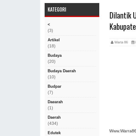
KATEGORI
Dilantik
Kabupate
<
(3)
Artikel
Warta 86
(18)
Budaya
(20)
Budaya Daerah
(10)
Budpar
(7)
Daearah
(1)
Daerah
(434)
Www.Warra86.
Edutek