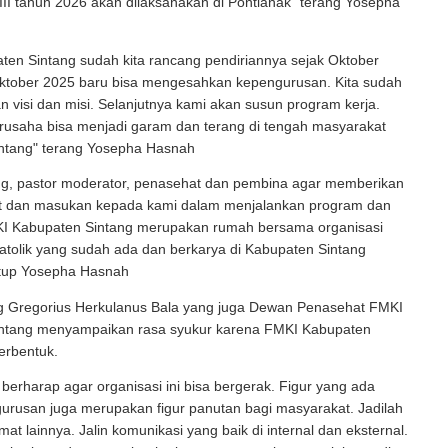
III tahun 2026 akan dilaksanakan di Pontianak" terang Yosepha
en Sintang sudah kita rancang pendiriannya sejak Oktober
ktober 2025 baru bisa mengesahkan kepengurusan. Kita sudah
 visi dan misi. Selanjutnya kami akan susun program kerja.
rusaha bisa menjadi garam dan terang di tengah masyarakat
ntang" terang Yosepha Hasnah
ng, pastor moderator, penasehat dan pembina agar memberikan
at dan masukan kepada kami dalam menjalankan program dan
KI Kabupaten Sintang merupakan rumah bersama organisasi
atolik yang sudah ada dan berkarya di Kabupaten Sintang
tutup Yosepha Hasnah
ng Gregorius Herkulanus Bala yang juga Dewan Penasehat FMKI
ntang menyampaikan rasa syukur karena FMKI Kabupaten
terbentuk.
 berharap agar organisasi ini bisa bergerak. Figur yang ada
urusan juga merupakan figur panutan bagi masyarakat. Jadilah
at lainnya. Jalin komunikasi yang baik di internal dan eksternal.