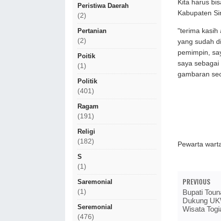
Kita harus bi
Peristiwa Daerah
Kabupaten Si
(2)
"terima kasi
Pertanian
(2)
yang sudah d
pemimpin, say
Poitik
saya sebagai 
(1)
gambaran seor
Politik
(401)
Ragam
(191)
Religi
(182)
Pewarta wart
S
(1)
PREVIOUS
Saremonial
(1)
Bupati Toun
Dukung UKW
Seremonial
Wisata Togi
(476)