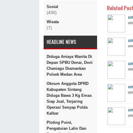
Related Post
Sosial
(430)
un
Wisata
und
(7)
un
HEADLINE NEWS
und
Diduga Aniaya Wanita Di
Depan SPBU Denai, Doni
un
Chaniago Diamankan
und
Polsek Medan Area
Oknum Anggota DPRD
un
Kabupaten Sintang
und
Diduga Bawa 3 Kg Emas
Siap Jual, Terjaring
Operasi Senyap Polda
un
Kalbar
und
Ploting Point,
Pengaturan Lalin Dan