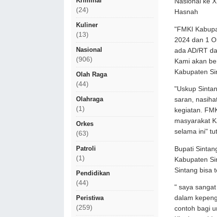
Kriminal
Nasional ke X
(24)
Hasnah
Kuliner
"FMKI Kabupat
(13)
2024 dan 1 O
Nasional
ada AD/RT dan
(906)
Kami akan be
Kabupaten Si
Olah Raga
(44)
"Uskup Sinta
Olahraga
saran, nasih
(1)
kegiatan. FM
masyarakat K
Orkes
selama ini" 
(63)
Patroli
Bupati Sinta
(1)
Kabupaten Si
Sintang bisa 
Pendidikan
(44)
" saya sangat
Peristiwa
dalam kepeng
(259)
contoh bagi um