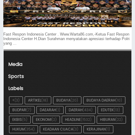
Fast Respon Indonesia Center . Www.Warta86.com,-Ketua Fast Respon
Indonesia Center H.Dian Surahman menyatakan apresiasi terhadap Polri
yang ...
Media
Sports
Labels
<
(3)
ARTIKEL
(18)
BUDAYA
(20)
BUDAYA DAERAH
(10)
BUDPAR
(7)
DAEARAH
(1)
DAERAH
(434)
EDUTEK
(13)
EKBIS
(5)
EKONOMI
(2)
HEADLINE
(1532)
HIBURAN
(22)
HUKUM
(354)
KEADAAN CUACA
(3)
KERAJINAN
(1)