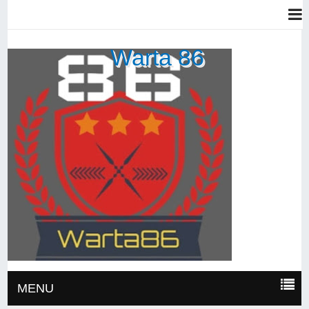
Warta 86
MENU