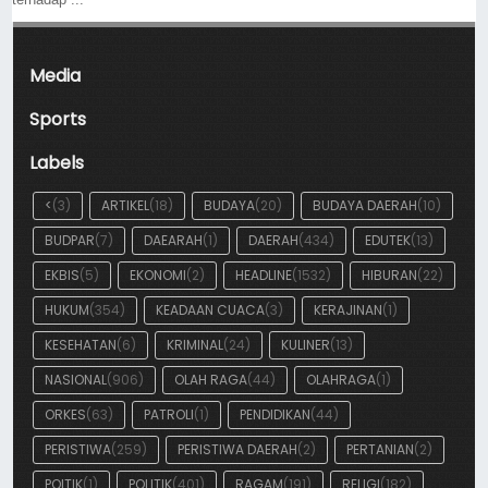
Media
Sports
Labels
<
(3)
ARTIKEL
(18)
BUDAYA
(20)
BUDAYA DAERAH
(10)
BUDPAR
(7)
DAEARAH
(1)
DAERAH
(434)
EDUTEK
(13)
EKBIS
(5)
EKONOMI
(2)
HEADLINE
(1532)
HIBURAN
(22)
HUKUM
(354)
KEADAAN CUACA
(3)
KERAJINAN
(1)
KESEHATAN
(6)
KRIMINAL
(24)
KULINER
(13)
NASIONAL
(906)
OLAH RAGA
(44)
OLAHRAGA
(1)
ORKES
(63)
PATROLI
(1)
PENDIDIKAN
(44)
PERISTIWA
(259)
PERISTIWA DAERAH
(2)
PERTANIAN
(2)
POITIK
(1)
POLITIK
(401)
RAGAM
(191)
RELIGI
(182)