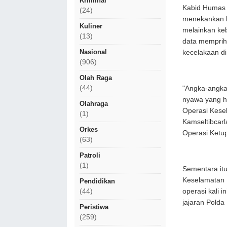
Kriminal
​Kabid Humas
(24)
menekankan b
Kuliner
melainkan ke
(13)
data mempriha
Nasional
kecelakaan di
(906)
Olah Raga
(44)
​"Angka-angka 
nyawa yang hi
Olahraga
Operasi Kese
(1)
Kamseltibcar
Orkes
Operasi Ketu
(63)
Patroli
(1)
​Sementara it
Keselamatan 
Pendidikan
(44)
operasi kali i
jajaran Polda 
Peristiwa
(259)