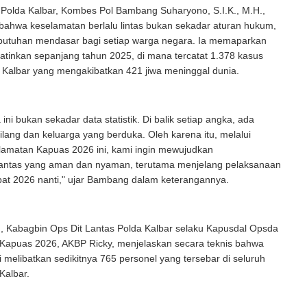
 Polda Kalbar, Kombes Pol Bambang Suharyono, S.I.K., M.H.,
ahwa keselamatan berlalu lintas bukan sekadar aturan hukum,
butuhan mendasar bagi setiap warga negara. Ia memaparkan
tinkan sepanjang tahun 2025, di mana tercatat 1.378 kasus
 Kalbar yang mengakibatkan 421 jiwa meninggal dunia.
ini bukan sekadar data statistik. Di balik setiap angka, ada
lang dan keluarga yang berduka. Oleh karena itu, melalui
lamatan Kapuas 2026 ini, kami ingin mewujudkan
lantas yang aman dan nyaman, terutama menjelang pelaksanaan
pat 2026 nanti," ujar Bambang dalam keterangannya.
u, Kabagbin Ops Dit Lantas Polda Kalbar selaku Kapusdal Opsda
Kapuas 2026, AKBP Ricky, menjelaskan secara teknis bahwa
ni melibatkan sedikitnya 765 personel yang tersebar di seluruh
Kalbar.