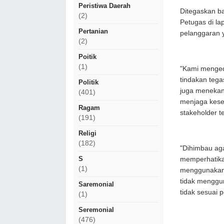
Peristiwa Daerah
​Ditegaskan 
(2)
Petugas di l
Pertanian
pelanggaran 
(2)
Poitik
(1)
​"Kami menge
tindakan tega
Politik
juga menekank
(401)
menjaga kese
Ragam
stakeholder te
(191)
Religi
(182)
"Dihimbau aga
S
memperhatika
(1)
menggunakan 
tidak menggu
Saremonial
tidak sesuai 
(1)
Seremonial
(476)