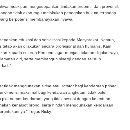
bahwa meskipun mengedepankan tindakan preemtif dan preventif,
apangan tidak akan ragu melakukan penegakan hukum terhadap
yang berpotensi membahayakan nyawa.
depankan edukasi dan sosialisasi kepada Masyarakat. Namun,
s tetap akan dilakukan secara profesional dan humanis. Kami
an kepada seluruh Personel agar menjadi teladan di jalan raya,
lamatan diri, serta membangun sinergi dengan seluruh
rkait,"
r tidak menggunakan sirine atau rotator bagi kendaraan pribadi,
n dimensi maksimal bagi kendaraan angkutan, tidak boleh
plat nomor kendaraan yang tidak sesuai dengan ketentuan,
nakan kenalpot brong, serta hindari menggunakan kendaraan
peruntukannya." Tegas Ricky.