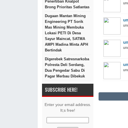
Penertiban Knalpot
und
Brong Prioritas Satlantas
Dugaan Mantan Mining
un
Engineering PT Sorik
und
Mas Mining Membuka
Lokasi PETI Di Desa
Sayur Maincat, SATMA
un
AMPI Madina Minta APH
und
Bertindak
Digerebek Satresnarkoba
un
Polresta Deli Serdang,
und
Dua Pengedar Sabu Di
Pagar Merbau Dibekuk
SUBSCRIBE HERE!
Enter your email address.
It;s free!