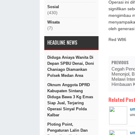
​Operasi ini
Sosial
signifikan se
(430)
mengimbau me
Wisata
menyampaikan
(7)
oleh generas
Red W86
HEADLINE NEWS
Diduga Aniaya Wanita Di
PREVIOUS
Depan SPBU Denai, Doni
Cegah Penc
Chaniago Diamankan
Menonjol, 
Polsek Medan Area
Melawi Int
Himbauan 
Oknum Anggota DPRD
Kabupaten Sintang
Diduga Bawa 3 Kg Emas
Related Post
Siap Jual, Terjaring
un
Operasi Sinyal Polda
Kalbar
und
Ploting Point,
Pengaturan Lalin Dan
un