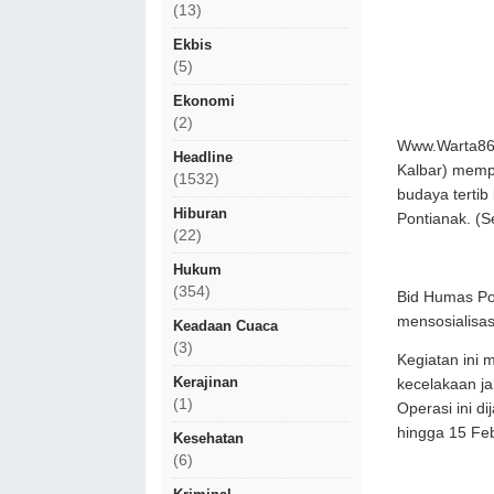
(13)
Ekbis
(5)
Ekonomi
(2)
Www.Warta86.
Headline
Kalbar) memp
(1532)
budaya tertib
Hiburan
Pontianak. (S
(22)
Hukum
(354)
Bid Humas Po
mensosialisa
Keadaan Cuaca
(3)
​Kegiatan ini
Kerajinan
kecelakaan ja
(1)
Operasi ini d
hingga 15 Feb
Kesehatan
(6)