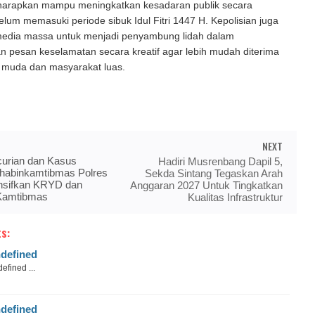
 diharapkan mampu meningkatkan kesadaran publik secara
belum memasuki periode sibuk Idul Fitri 1447 H. Kepolisian juga
dia massa untuk menjadi penyambung lidah dalam
 pesan keselamatan secara kreatif agar lebih mudah diterima
i muda dan masyarakat luas.
NEXT
urian dan Kasus
Hadiri Musrenbang Dapil 5,
Bhabinkamtibmas Polres
Sekda Sintang Tegaskan Arah
ensifkan KRYD dan
Anggaran 2027 Untuk Tingkatkan
Kamtibmas
Kualitas Infrastruktur
s:
defined
efined ...
defined