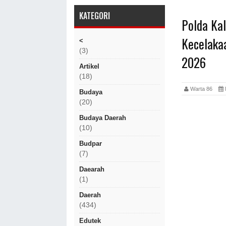
KATEGORI
Polda Ka
Kecelaka
<
(3)
2026
Artikel
(18)
Warta 86
Budaya
(20)
Budaya Daerah
(10)
Budpar
(7)
Daearah
(1)
Daerah
(434)
Edutek