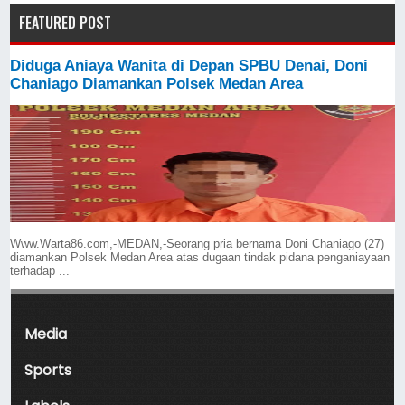
FEATURED POST
Diduga Aniaya Wanita di Depan SPBU Denai, Doni
Chaniago Diamankan Polsek Medan Area
Www.Warta86.com,-MEDAN,-Seorang pria bernama Doni Chaniago (27)
diamankan Polsek Medan Area atas dugaan tindak pidana penganiayaan
terhadap ...
Media
Sports