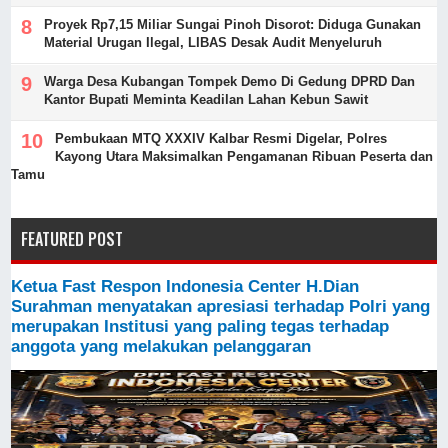
Proyek Rp7,15 Miliar Sungai Pinoh Disorot: Diduga Gunakan
Material Urugan Ilegal, LIBAS Desak Audit Menyeluruh
Warga Desa Kubangan Tompek Demo Di Gedung DPRD Dan
Kantor Bupati Meminta Keadilan Lahan Kebun Sawit
Pembukaan MTQ XXXIV Kalbar Resmi Digelar, Polres
Kayong Utara Maksimalkan Pengamanan Ribuan Peserta dan
Tamu
FEATURED POST
Ketua Fast Respon Indonesia Center H.Dian
Surahman menyatakan apresiasi terhadap Polri yang
merupakan Institusi yang paling tegas terhadap
anggota yang melakukan pelanggaran