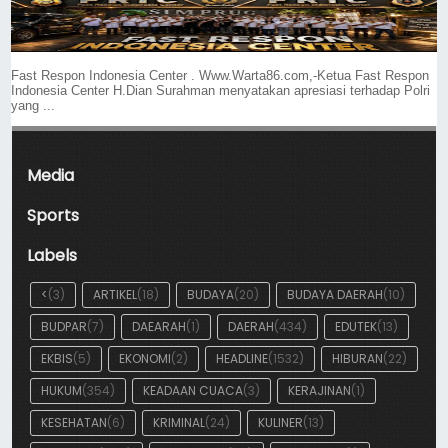
Fast Respon Indonesia Center . Www.Warta86.com,-Ketua Fast Respon
Indonesia Center H.Dian Surahman menyatakan apresiasi terhadap Polri
yang ...
Media
Sports
Labels
<
(3)
ARTIKEL
(18)
BUDAYA
(20)
BUDAYA DAERAH
(10)
BUDPAR
(7)
DAEARAH
(1)
DAERAH
(434)
EDUTEK
(13)
EKBIS
(5)
EKONOMI
(2)
HEADLINE
(1532)
HIBURAN
(22)
HUKUM
(354)
KEADAAN CUACA
(3)
KERAJINAN
(1)
KESEHATAN
(6)
KRIMINAL
(24)
KULINER
(13)