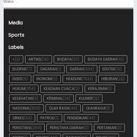
Waka ...
Media
Sports
Labels
<
(3)
ARTIKEL
(18)
BUDAYA
(20)
BUDAYA DAERAH
(10)
BUDPAR
(7)
DAEARAH
(1)
DAERAH
(434)
EDUTEK
(13)
EKBIS
(5)
EKONOMI
(2)
HEADLINE
(1532)
HIBURAN
(22)
HUKUM
(354)
KEADAAN CUACA
(3)
KERAJINAN
(1)
KESEHATAN
(6)
KRIMINAL
(24)
KULINER
(13)
NASIONAL
(906)
OLAH RAGA
(44)
OLAHRAGA
(1)
ORKES
(63)
PATROLI
(1)
PENDIDIKAN
(44)
PERISTIWA
(259)
PERISTIWA DAERAH
(2)
PERTANIAN
(2)