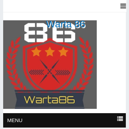
Warta 86
MENU