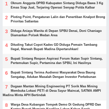
Oknum Anggota DPRD Kabupaten Sintang Diduga Bawa 3 Kg
Emas Siap Jual, Terjaring Operasi Senyap Polda Kalbar
Ploting Point, Pengaturan Lalin dan Penertiban Knalpot Brong
Prioritas Satlantas
Diduga Aniaya Wanita di Depan SPBU Denai, Doni Chaniago
Diamankan Polsek Medan Area
Dituding Takut Copot Kades GD Diduga Pemain Tambang
Ilegal, Marwah Bupati Madina Dipertaruhkan!
Bupati Sintang Respon Aspirasi Forum Ikatan Supir Sintang,
Pertemukan Supir, Pertamina dan SPBU, Ini Hasilnya
Bupati Sintang Terima Audiensi Masyarakat Desa Baung
Sengatap, Adukan Masalah Dengan Investor Perkebunan
Dugaan Mantan Mining Engineering PT Sorik Mas Mining
Membuka Lokasi PETI di Desa Sayur Maincat, SATMA AMPI
Madina Minta APH Bertindak
Warga Desa Kubangan Tompek Demo Di Gedung DPRD Dan
Kantor Bupati Meminta Keadilan Lahan Kebun Sawit