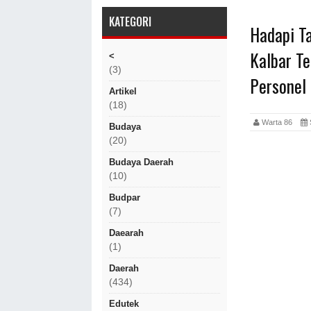
KATEGORI
Hadapi T
Kalbar T
<
(3)
Personel
Artikel
(18)
Warta 86
Budaya
(20)
Budaya Daerah
(10)
Budpar
(7)
Daearah
(1)
Daerah
(434)
Edutek