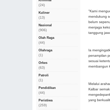
Kriminal
(24)
"Kami menguca
Kuliner
mendukung se
(13)
belum sepenuh
Nasional
menjaga keko
(906)
tanggung jawa
Olah Raga
(44)
Ia mengingatk
Olahraga
(1)
penampilan p
sesuai ketent
Orkes
membangun ke
(63)
Patroli
(1)
Melalui araha
Pendidikan
Kalbar semak
(44)
mengedepankan
yang berkuali
Peristiwa
(259)