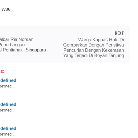
ed W86
NEXT
albar Ria Norsan
Warga Kapuas Hulu Di
Penerbangan
Gemparkan Dengan Peristiwa
al Pontianak -Singapura
Pencurian Dengan Kekerasan
Yang Terjadi Di Boyan Tanjung
s:
defined
efined ...
defined
efined ...
defined
efined ...