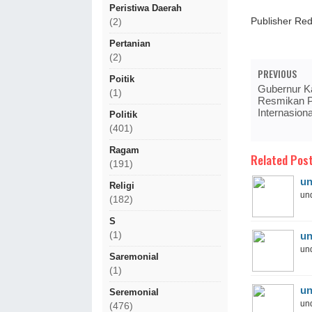
Peristiwa Daerah
Publisher R
(2)
Pertanian
(2)
PREVIOUS
Poitik
Gubernur K
(1)
Resmikan 
Internasion
Politik
(401)
Ragam
Related Post
(191)
un
Religi
und
(182)
S
(1)
un
und
Saremonial
(1)
un
Seremonial
und
(476)