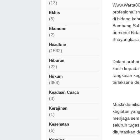
(13)
Www.Warta86
profesionalis
Ekbis
di bidang ke
(5)
Bambang Suha
Ekonomi
personel Bida
(2)
Bhayangkara k
Headline
(1532)
Hiburan
Dalam arahan
(22)
kasih kepada 
rangkaian ke
Hukum
terlaksana de
(354)
Keadaan Cuaca
(3)
Meski demiki
Kerajinan
kegiatan yang
(1)
menjaga sema
Kesehatan
seluruh tugas
(6)
dituntaskan d