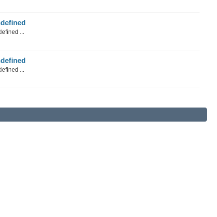
defined
efined ...
defined
efined ...