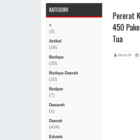
KATEGORI
Pererat 
450 Pake
<
(3)
Tua
Artikel
(18)
Warta 86
Budaya
(20)
Budaya Daerah
(10)
Budpar
(7)
Daearah
(1)
Daerah
(434)
Edutek