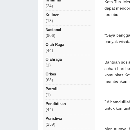
Kriminal
Kota Tua. Men
(24)
dapat mendor
tersebut.
Kuliner
(13)
Nasional
“Saya bangga 
(906)
banyak wisata
Olah Raga
(44)
Olahraga
Bantuan sosia
(1)
sehari-hari b
Orkes
komunitas Kota
(63)
memberikan ma
Patroli
(1)
“ Alhamdulill
Pendidikan
untuk komunit
(44)
Peristiwa
(259)
Menurutnya, 