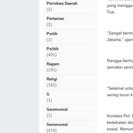
Peristiwa Daerah
yang menggan
(2)
Tua.
Pertanian
(2)
“Sangat berm
Poitik
Jakarta,” ujar
(1)
Politik
(401)
Rangga berha
Ragam
semakin serin
(191)
Religi
(182)
“Selamat untu
S
sering turun 
(1)
Saremonial
(1)
Kombes Pol. 
kedekatan de
Seremonial
sosial. Menur
(476)