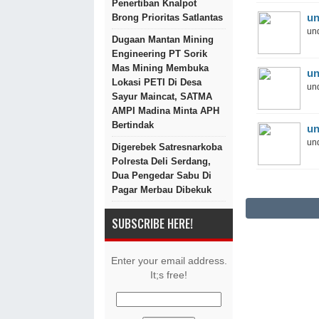
Penertiban Knalpot
un
Brong Prioritas Satlantas
und
Dugaan Mantan Mining
Engineering PT Sorik
Mas Mining Membuka
un
Lokasi PETI Di Desa
und
Sayur Maincat, SATMA
AMPI Madina Minta APH
Bertindak
un
und
Digerebek Satresnarkoba
Polresta Deli Serdang,
Dua Pengedar Sabu Di
Pagar Merbau Dibekuk
SUBSCRIBE HERE!
Enter your email address.
It;s free!