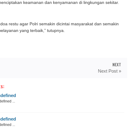
menciptakan keamanan dan kenyamanan di lingkungan sekitar.
oa restu agar Polri semakin dicintai masyarakat dan semakin
layanan yang terbaik,” tutupnya.
NEXT
Next Post »
s:
defined
efined ...
defined
efined ...