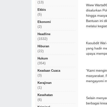
(13)
Www Warta86.
Ekbis
disalurkan Po
(5)
hingga masyar
Bantuan ini d
Ekonomi
melalui kegia
(2)
Headline
(1532)
Kasubdit Wal
Hiburan
yang hadir me
(22)
upaya memper
Hukum
(354)
“Kami mengin
Keadaan Cuaca
(3)
masyarakat. P
mengayomi ma
Kerajinan
(1)
Kesehatan
Selain menye
(6)
berbagai krea