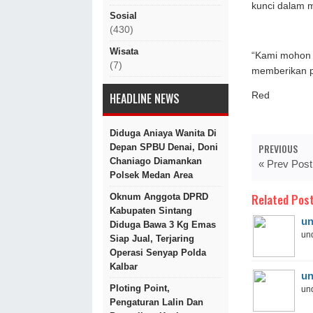
kunci dalam 
Sosial
(430)
Wisata
“Kami mohon d
(7)
memberikan pe
HEADLINE NEWS
Red
Diduga Aniaya Wanita Di
PREVIOUS
Depan SPBU Denai, Doni
Chaniago Diamankan
« Prev Post
Polsek Medan Area
Related Post
Oknum Anggota DPRD
Kabupaten Sintang
un
Diduga Bawa 3 Kg Emas
und
Siap Jual, Terjaring
Operasi Senyap Polda
Kalbar
un
Ploting Point,
und
Pengaturan Lalin Dan