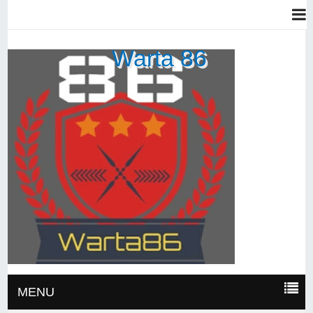
Warta 86
MENU