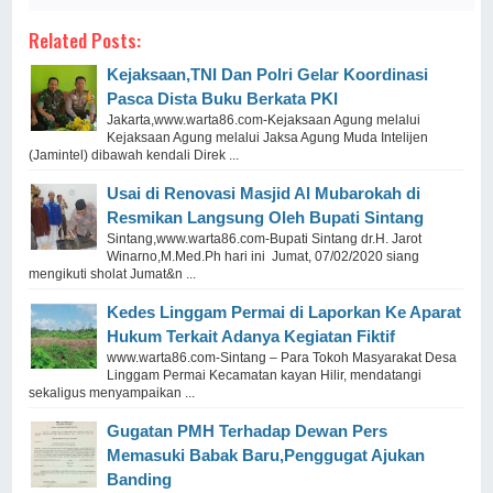
Related Posts:
Kejaksaan,TNI Dan Polri Gelar Koordinasi
Pasca Dista Buku Berkata PKI
Jakarta,www.warta86.com-Kejaksaan Agung melalui
Kejaksaan Agung melalui Jaksa Agung Muda Intelijen
(Jamintel) dibawah kendali Direk ...
Usai di Renovasi Masjid Al Mubarokah di
Resmikan Langsung Oleh Bupati Sintang
Sintang,www.warta86.com-Bupati Sintang dr.H. Jarot
Winarno,M.Med.Ph hari ini Jumat, 07/02/2020 siang
mengikuti sholat Jumat&n ...
Kedes Linggam Permai di Laporkan Ke Aparat
Hukum Terkait Adanya Kegiatan Fiktif
www.warta86.com-Sintang – Para Tokoh Masyarakat Desa
Linggam Permai Kecamatan kayan Hilir, mendatangi
sekaligus menyampaikan ...
Gugatan PMH Terhadap Dewan Pers
Memasuki Babak Baru,Penggugat Ajukan
Banding