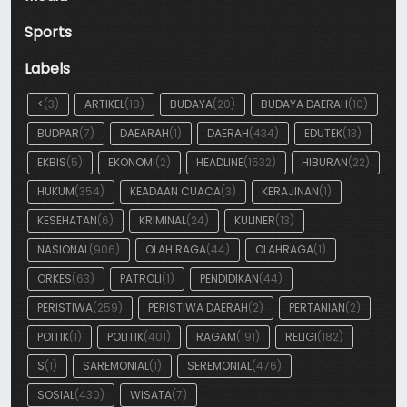
Sports
Labels
<
(3)
ARTIKEL
(18)
BUDAYA
(20)
BUDAYA DAERAH
(10)
BUDPAR
(7)
DAEARAH
(1)
DAERAH
(434)
EDUTEK
(13)
EKBIS
(5)
EKONOMI
(2)
HEADLINE
(1532)
HIBURAN
(22)
HUKUM
(354)
KEADAAN CUACA
(3)
KERAJINAN
(1)
KESEHATAN
(6)
KRIMINAL
(24)
KULINER
(13)
NASIONAL
(906)
OLAH RAGA
(44)
OLAHRAGA
(1)
ORKES
(63)
PATROLI
(1)
PENDIDIKAN
(44)
PERISTIWA
(259)
PERISTIWA DAERAH
(2)
PERTANIAN
(2)
POITIK
(1)
POLITIK
(401)
RAGAM
(191)
RELIGI
(182)
S
(1)
SAREMONIAL
(1)
SEREMONIAL
(476)
SOSIAL
(430)
WISATA
(7)