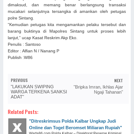
dimaksud, dan memang benar berlangsung transaksi
mucakari selanjutnya tersangka di amankan oleh petugas
polre Sintang.
“Kemudian petugas kita mengamankan pelaku tersebut dan
barang buktinya di Mapolres Sintang untuk proses lebih
lanjut,” ucap Kasat Reskrim Akp Eko.
Penulis : Santoso
Editor : Alfian N / Nanang P
Publish :W86
PREVIOUS
NEXT
"LAKUKAN SWIPING
"Bripka Imran, Ikhlas Ajar
WARGA TERKENA SANKSI
Ngaji Tahanan"
ADAT"
Related Posts:
"Ditreskrimsus Polda Kalbar Ungkap Judi
Online dan Togel Beromset Miliaran Rupiah"
Warta86.com Polda Kalbar – Direktorat Reserse Kriminal