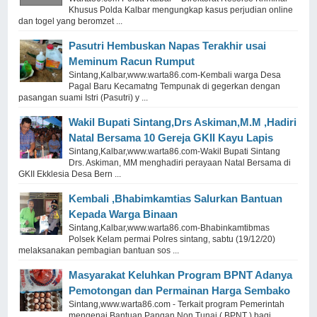
Khusus Polda Kalbar mengungkap kasus perjudian online
dan togel yang beromzet ...
Pasutri Hembuskan Napas Terakhir usai
Meminum Racun Rumput
Sintang,Kalbar,www.warta86.com-Kembali warga Desa
Pagal Baru Kecamatng Tempunak di gegerkan dengan
pasangan suami Istri (Pasutri) y ...
Wakil Bupati Sintang,Drs Askiman,M.M ,Hadiri
Natal Bersama 10 Gereja GKII Kayu Lapis
Sintang,Kalbar,www.warta86.com-Wakil Bupati Sintang
Drs. Askiman, MM menghadiri perayaan Natal Bersama di
GKII Ekklesia Desa Bern ...
Kembali ,Bhabimkamtias Salurkan Bantuan
Kepada Warga Binaan
Sintang,Kalbar,www.warta86.com-Bhabinkamtibmas
Polsek Kelam permai Polres sintang, sabtu (19/12/20)
melaksanakan pembagian bantuan sos ...
Masyarakat Keluhkan Program BPNT Adanya
Pemotongan dan Permainan Harga Sembako
Sintang,www.warta86.com - Terkait program Pemerintah
mengenai Bantuan Pangan Non Tunai ( BPNT ) bagi