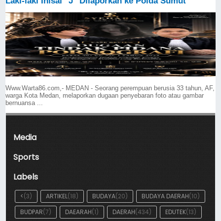
Laki-laki Inisal "J" Dilaporkan ke Polda Sumut
Www.Warta86.com,- MEDAN - Seorang perempuan berusia 33 tahun, AF,
warga Kota Medan, melaporkan dugaan penyebaran foto atau gambar
bernuansa ...
Media
Sports
Labels
<
(3)
ARTIKEL
(18)
BUDAYA
(20)
BUDAYA DAERAH
(10)
BUDPAR
(7)
DAEARAH
(1)
DAERAH
(434)
EDUTEK
(13)