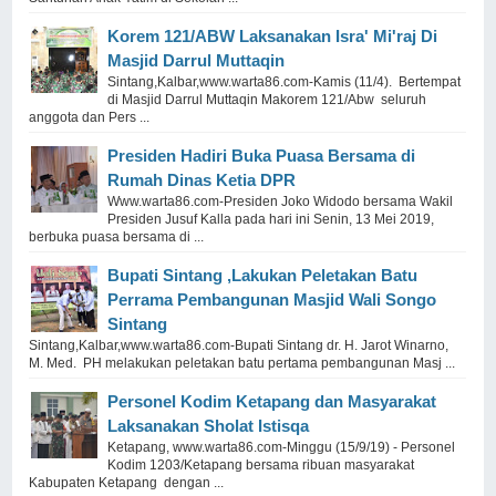
Korem 121/ABW Laksanakan Isra' Mi'raj Di
Masjid Darrul Muttaqin
Sintang,Kalbar,www.warta86.com-Kamis (11/4). Bertempat
di Masjid Darrul Muttaqin Makorem 121/Abw seluruh
anggota dan Pers ...
Presiden Hadiri Buka Puasa Bersama di
Rumah Dinas Ketia DPR
Www.warta86.com-Presiden Joko Widodo bersama Wakil
Presiden Jusuf Kalla pada hari ini Senin, 13 Mei 2019,
berbuka puasa bersama di ...
Bupati Sintang ,Lakukan Peletakan Batu
Perrama Pembangunan Masjid Wali Songo
Sintang
Sintang,Kalbar,www.warta86.com-Bupati Sintang dr. H. Jarot Winarno,
M. Med. PH melakukan peletakan batu pertama pembangunan Masj ...
Personel Kodim Ketapang dan Masyarakat
Laksanakan Sholat Istisqa
Ketapang, www.warta86.com-Minggu (15/9/19) - Personel
Kodim 1203/Ketapang bersama ribuan masyarakat
Kabupaten Ketapang dengan ...