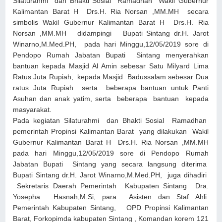
Silaturahmi dan Bhakti Sosial Ramadhan Wakil Gubernur
Kalimantan Barat H Drs.H. Ria Norsan ,MM.MH secara
simbolis Wakil Gubernur Kalimantan Barat H Drs.H. Ria
Norsan ,MM.MH didampingi Bupati Sintang dr.H. Jarot
Winarno,M.Med.PH, pada hari Minggu,12/05/2019 sore di
Pendopo Rumah Jabatan Bupati Sintang menyerahkan
bantuan kepada Masjid Al Amin sebesar Satu Milyard Lima
Ratus Juta Rupiah, kepada Masjid Badussalam sebesar Dua
ratus Juta Rupiah serta beberapa bantuan untuk Panti
Asuhan dan anak yatim, serta beberapa bantuan kepada
masyarakat.
Pada kegiatan Silaturahmi dan Bhakti Sosial Ramadhan
pemerintah Propinsi Kalimantan Barat yang dilakukan Wakil
Gubernur Kalimantan Barat H Drs.H. Ria Norsan ,MM.MH
pada hari Minggu,12/05/2019 sore di Pendopo Rumah
Jabatan Bupati Sintang yang secara langsung diterima
Bupati Sintang dr.H. Jarot Winarno,M.Med.PH, juga dihadiri
Sekretaris Daerah Pemerintah Kabupaten Sintang Dra.
Yosepha Hasnah,M.Si, para Asisten dan Staf Ahli
Pemerintah Kabupaten Sintang, OPD Propinsi Kalimantan
Barat, Forkopimda kabupaten Sintang , Komandan korem 121