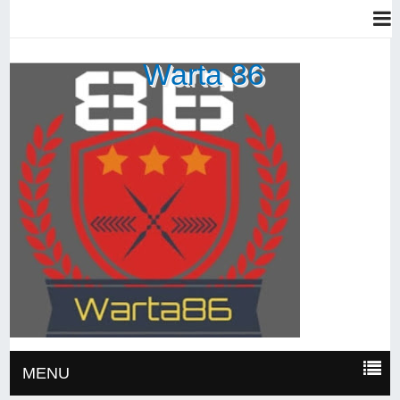
Warta 86
MENU