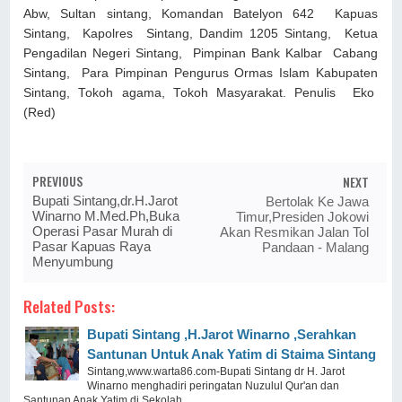
Abw, Sultan sintang, Komandan Batelyon 642 Kapuas
Sintang, Kapolres Sintang, Dandim 1205 Sintang, Ketua
Pengadilan Negeri Sintang, Pimpinan Bank Kalbar Cabang
Sintang, Para Pimpinan Pengurus Ormas Islam Kabupaten
Sintang, Tokoh agama, Tokoh Masyarakat. Penulis Eko
(Red)
PREVIOUS
NEXT
Bupati Sintang,dr.H.Jarot
Bertolak Ke Jawa
Winarno M.Med.Ph,Buka
Timur,Presiden Jokowi
Operasi Pasar Murah di
Akan Resmikan Jalan Tol
Pasar Kapuas Raya
Pandaan - Malang
Menyumbung
Related Posts:
Bupati Sintang ,H.Jarot Winarno ,Serahkan
Santunan Untuk Anak Yatim di Staima Sintang
Sintang,www.warta86.com-Bupati Sintang dr H. Jarot
Winarno menghadiri peringatan Nuzulul Qur'an dan
Santunan Anak Yatim di Sekolah ...