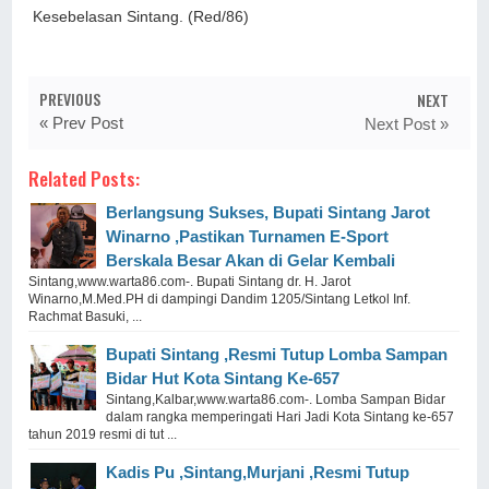
Kesebelasan Sintang. (Red/86)
PREVIOUS
NEXT
« Prev Post
Next Post »
Related Posts:
Berlangsung Sukses, Bupati Sintang Jarot
Winarno ,Pastikan Turnamen E-Sport
Berskala Besar Akan di Gelar Kembali
Sintang,www.warta86.com-. Bupati Sintang dr. H. Jarot
Winarno,M.Med.PH di dampingi Dandim 1205/Sintang Letkol Inf.
Rachmat Basuki, ...
Bupati Sintang ,Resmi Tutup Lomba Sampan
Bidar Hut Kota Sintang Ke-657
Sintang,Kalbar,www.warta86.com-. Lomba Sampan Bidar
dalam rangka memperingati Hari Jadi Kota Sintang ke-657
tahun 2019 resmi di tut ...
Kadis Pu ,Sintang,Murjani ,Resmi Tutup