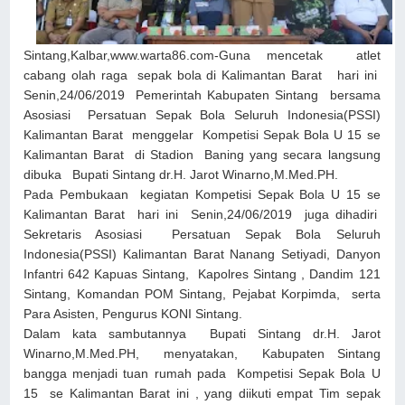
Sintang,Kalbar,www.warta86.com-Guna mencetak atlet
cabang olah raga sepak bola di Kalimantan Barat hari ini
Senin,24/06/2019 Pemerintah Kabupaten Sintang bersama
Asosiasi Persatuan Sepak Bola Seluruh Indonesia(PSSI)
Kalimantan Barat menggelar Kompetisi Sepak Bola U 15 se
Kalimantan Barat di Stadion Baning yang secara langsung
dibuka Bupati Sintang dr.H. Jarot Winarno,M.Med.PH.
Pada Pembukaan kegiatan Kompetisi Sepak Bola U 15 se
Kalimantan Barat hari ini Senin,24/06/2019 juga dihadiri
Sekretaris Asosiasi Persatuan Sepak Bola Seluruh
Indonesia(PSSI) Kalimantan Barat Nanang Setiyadi, Danyon
Infantri 642 Kapuas Sintang, Kapolres Sintang , Dandim 121
Sintang, Komandan POM Sintang, Pejabat Korpimda, serta
Para Asisten, Pengurus KONI Sintang.
Dalam kata sambutannya Bupati Sintang dr.H. Jarot
Winarno,M.Med.PH, menyatakan, Kabupaten Sintang
bangga menjadi tuan rumah pada Kompetisi Sepak Bola U
15 se Kalimantan Barat ini , yang diikuti empat Tim sepak