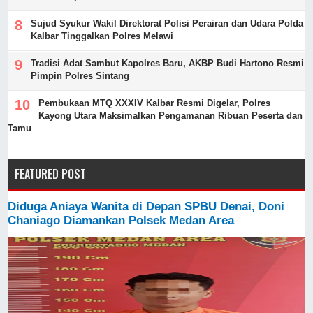
Sujud Syukur Wakil Direktorat Polisi Perairan dan Udara Polda
Kalbar Tinggalkan Polres Melawi
Tradisi Adat Sambut Kapolres Baru, AKBP Budi Hartono Resmi
Pimpin Polres Sintang
Pembukaan MTQ XXXIV Kalbar Resmi Digelar, Polres
Kayong Utara Maksimalkan Pengamanan Ribuan Peserta dan
Tamu
FEATURED POST
Diduga Aniaya Wanita di Depan SPBU Denai, Doni
Chaniago Diamankan Polsek Medan Area