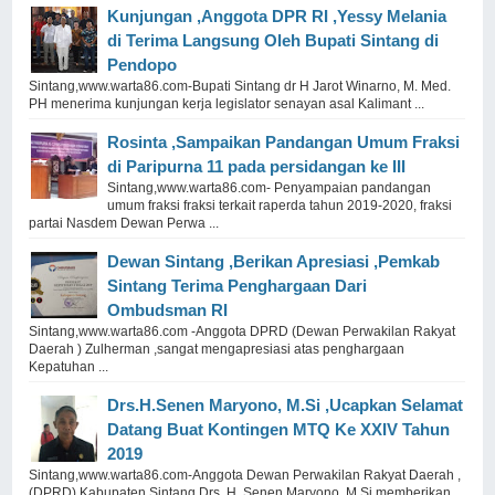
Kunjungan ,Anggota DPR RI ,Yessy Melania
di Terima Langsung Oleh Bupati Sintang di
Pendopo
Sintang,www.warta86.com-Bupati Sintang dr H Jarot Winarno, M. Med.
PH menerima kunjungan kerja legislator senayan asal Kalimant ...
Rosinta ,Sampaikan Pandangan Umum Fraksi
di Paripurna 11 pada persidangan ke III
Sintang,www.warta86.com- Penyampaian pandangan
umum fraksi fraksi terkait raperda tahun 2019-2020, fraksi
partai Nasdem Dewan Perwa ...
Dewan Sintang ,Berikan Apresiasi ,Pemkab
Sintang Terima Penghargaan Dari
Ombudsman RI
Sintang,www.warta86.com -Anggota DPRD (Dewan Perwakilan Rakyat
Daerah ) Zulherman ,sangat mengapresiasi atas penghargaan
Kepatuhan ...
Drs.H.Senen Maryono, M.Si ,Ucapkan Selamat
Datang Buat Kontingen MTQ Ke XXIV Tahun
2019
Sintang,www.warta86.com-Anggota Dewan Perwakilan Rakyat Daerah ,
(DPRD) Kabupaten Sintang,Drs, H .Senen Maryono ,M.Si memberikan