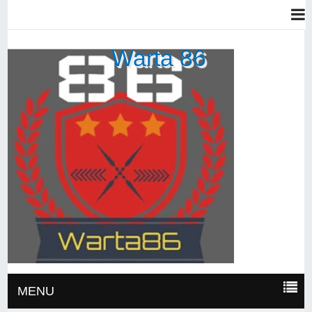
Warta 86
MENU