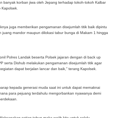
n banyak korban jiwa oleh Jepang terhadap tokoh-tokoh Kalbar
p Kapolsek.
haknya juga memberikan pengamanan disejumlah titik baik dipintu
juang mandor maupun dilokasi tabur bunga di Makam 1 hingga
onil Polres Landak beserta Polsek jajaran dengan di back up
PP serta Dishub melakukan pengamanan disejumlah titik agar
egiatan dapat berjalan lancar dan baik," terang Kapolsek.
harap kepada generasi muda saat ini untuk dapat memaknai
mana para pejuang terdahulu mengorbankan nyawanya demi
erdekaan.
 dilaksanakan setiap tahun maka wajib kita untuk selalu