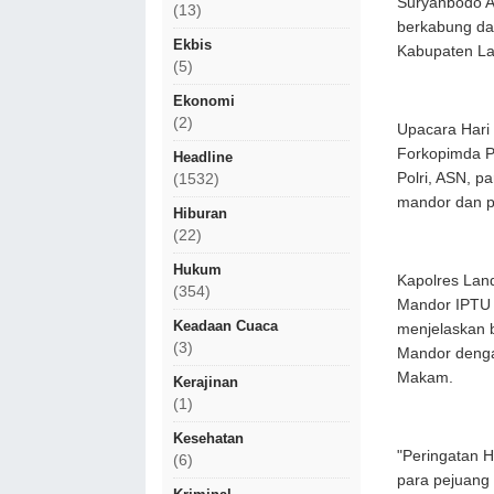
Suryanbodo A
(13)
berkabung d
Ekbis
Kabupaten La
(5)
Ekonomi
(2)
Upacara Hari 
Forkopimda P
Headline
Polri, ASN, p
(1532)
mandor dan p
Hiburan
(22)
Hukum
Kapolres Land
(354)
Mandor IPTU 
Keadaan Cuaca
menjelaskan 
(3)
Mandor denga
Makam.
Kerajinan
(1)
Kesehatan
"Peringatan 
(6)
para pejuang