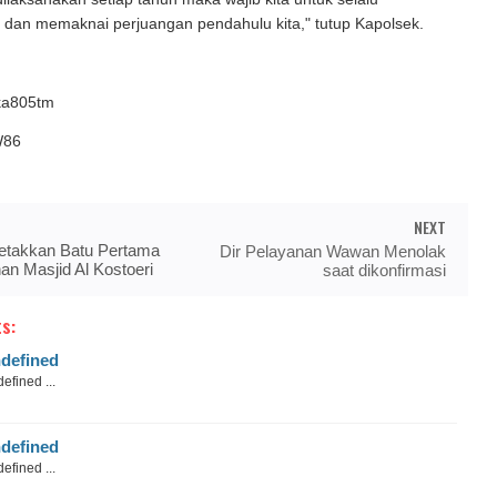
dan memaknai perjuangan pendahulu kita," tutup Kapolsek.
ska805tm
W86
NEXT
Letakkan Batu Pertama
Dir Pelayanan Wawan Menolak
n Masjid Al Kostoeri
saat dikonfirmasi
s:
defined
efined ...
defined
efined ...