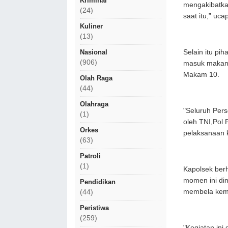
Kriminal
mengakibatka
(24)
saat itu,” uca
Kuliner
(13)
Selain itu pi
Nasional
(906)
masuk makam 
Makam 10.
Olah Raga
(44)
Olahraga
"Seluruh Pers
(1)
oleh TNI,Pol 
Orkes
pelaksanaan k
(63)
Patroli
(1)
Kapolsek ber
momen ini di
Pendidikan
membela kem
(44)
Peristiwa
(259)
"Kegiatan ini