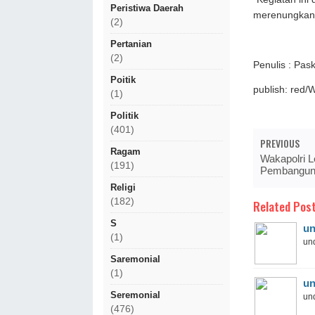
Peristiwa Daerah
merenungkan 
(2)
Pertanian
(2)
Penulis : Pa
Poitik
publish: red/
(1)
Politik
(401)
PREVIOUS
Ragam
Wakapolri 
(191)
Pembanguna
Religi
(182)
Related Post
S
un
(1)
und
Saremonial
(1)
un
Seremonial
und
(476)