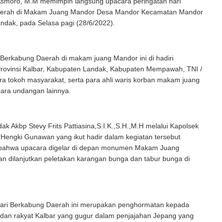
smoro, M.M memimpin langsung upacara peringatan hari
aerah di Makam Juang Mandor Desa Mandor Kecamatan Mandor
ndak, pada Selasa pagi (28/6/2022).
Berkabung Daerah di makam juang Mandor ini di hadiri
rovinsi Kalbar, Kabupaten Landak, Kabupaten Mempawah, TNI /
ara tokoh masyarakat, serta para ahli waris korban makam juang
ara undangan lainnya.
ak Akbp Stevy Frits Pattiasina,S.I.K.,S.H.,M.H melalui Kapolsek
Hengki Gunawan yang ikut hadir dalam kegiatan tersebut
bahwa upacara digelar di depan monumen Makam Juang
n dilanjutkan peletakan karangan bunga dan tabur bunga di
Hari Berkabung Daerah ini merupakan penghormatan kepada
 dan rakyat Kalbar yang gugur dalam penjajahan Jepang yang