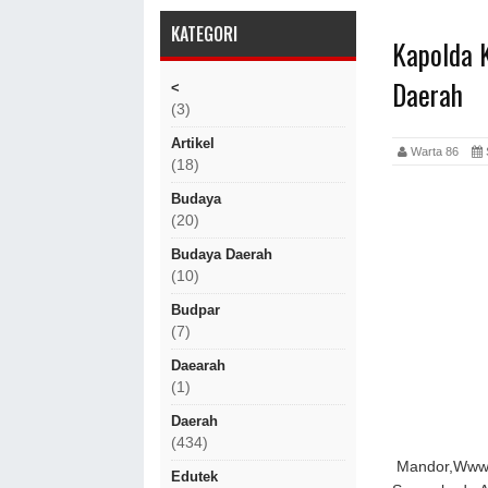
KATEGORI
Kapolda 
Daerah
<
(3)
Artikel
Warta 86
(18)
Budaya
(20)
Budaya Daerah
(10)
Budpar
(7)
Daearah
(1)
Daerah
(434)
Mandor,Www.w
Edutek