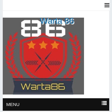
Warta 86
MENU