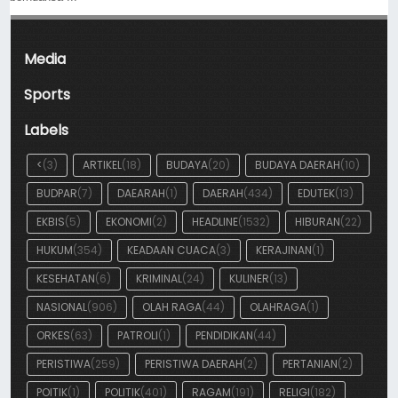
Media
Sports
Labels
<
(3)
ARTIKEL
(18)
BUDAYA
(20)
BUDAYA DAERAH
(10)
BUDPAR
(7)
DAEARAH
(1)
DAERAH
(434)
EDUTEK
(13)
EKBIS
(5)
EKONOMI
(2)
HEADLINE
(1532)
HIBURAN
(22)
HUKUM
(354)
KEADAAN CUACA
(3)
KERAJINAN
(1)
KESEHATAN
(6)
KRIMINAL
(24)
KULINER
(13)
NASIONAL
(906)
OLAH RAGA
(44)
OLAHRAGA
(1)
ORKES
(63)
PATROLI
(1)
PENDIDIKAN
(44)
PERISTIWA
(259)
PERISTIWA DAERAH
(2)
PERTANIAN
(2)
POITIK
(1)
POLITIK
(401)
RAGAM
(191)
RELIGI
(182)