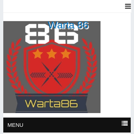
Warta 86
MENU