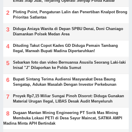
Emas Siap Jual, Terjaring Operasi Senyap Polda Kalbar
Ploting Point, Pengaturan Lalin dan Penertiban Knalpot Brong
Prioritas Satlantas
Diduga Aniaya Wanita di Depan SPBU Denai, Doni Chaniago
Diamankan Polsek Medan Area
Dituding Takut Copot Kades GD Diduga Pemain Tambang
Ilegal, Marwah Bupati Madina Dipertaruhkan!
Sebarkan foto dan video Bernuansa Asusila Seorang Laki-laki
Inisal "J" Dilaporkan ke Polda Sumut
Bupati Sintang Terima Audiensi Masyarakat Desa Baung
Sengatap, Adukan Masalah Dengan Investor Perkebunan
Proyek Rp7,15 Miliar Sungai Pinoh Disorot: Diduga Gunakan
Material Urugan Ilegal, LIBAS Desak Audit Menyeluruh
Dugaan Mantan Mining Engineering PT Sorik Mas Mining
Membuka Lokasi PETI di Desa Sayur Maincat, SATMA AMPI
Madina Minta APH Bertindak