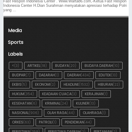
Fast Respon Indonesia Center . Www.Warta86.com,-Ketua Fast Respon
Indonesia Center H.Dian Surahman menyatakan apresiasi terhadap Polri
yang ...
Media
Sports
Labels
<
(3)
ARTIKEL
(18)
BUDAYA
(20)
BUDAYA DAERAH
(10)
BUDPAR
(7)
DAEARAH
(1)
DAERAH
(434)
EDUTEK
(13)
EKBIS
(5)
EKONOMI
(2)
HEADLINE
(1532)
HIBURAN
(22)
HUKUM
(354)
KEADAAN CUACA
(3)
KERAJINAN
(1)
KESEHATAN
(6)
KRIMINAL
(24)
KULINER
(13)
NASIONAL
(906)
OLAH RAGA
(44)
OLAHRAGA
(1)
ORKES
(63)
PATROLI
(1)
PENDIDIKAN
(44)
PERISTIWA
(259)
PERISTIWA DAERAH
(2)
PERTANIAN
(2)