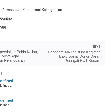
Informasi dan Komunikasi Keimigrasian
Guritno
/W86
NEXT
ervisi ke Polda Kalbar,
Pangdam XII/Tpr Buka Kegiatan
 Minta Agar
Bakti Sosial Donor Darah
ir Pelanggaran
Peringati HUT Kodam
s:
defined
efined ...
defined
efined ...