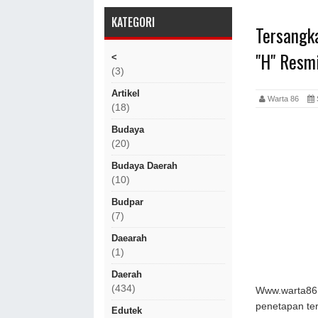
KATEGORI
Tersangka
"H" Resmi
<
(3)
Artikel
Warta 86
S
(18)
Budaya
(20)
Budaya Daerah
(10)
Budpar
(7)
Daearah
(1)
Daerah
(434)
Www.warta86.c
penetapan ter
Edutek