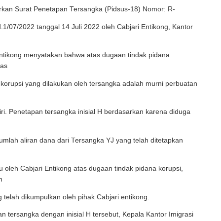
rkan Surat Penetapan Tersangka (Pidsus-18) Nomor: R-
d.1/07/2022 tanggal 14 Juli 2022 oleh Cabjari Entikong, Kantor
Entikong menyatakan bahwa atas dugaan tindak pidana
tas
 korupsi yang dilakukan oleh tersangka adalah murni perbuatan
iri. Penetapan tersangka inisial H berdasarkan karena diduga
mlah aliran dana dari Tersangka YJ yang telah ditetapkan
lu oleh Cabjari Entikong atas dugaan tindak pidana korupsi,
n
ng telah dikumpulkan oleh pihak Cabjari entikong.
n tersangka dengan inisial H tersebut, Kepala Kantor Imigrasi