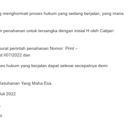
ong menghormati proses hukum yang sedang berjalan, yang mana
an penahanan untuk tersangka dengan inisial H oleh Cabjari
urat perintah penahanan Nomor: Print –
Fd.I/07/2022 dan
ses hukum yang berjalan dapat selesai secepatnya demi
Ketuhanan Yang Maha Esa.
Juli 2022
,
o