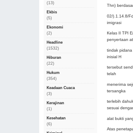
(13)
Thn) berdasa
Ekbis
02/).1.14.8/F
(5)
imigrasi
Ekonomi
(2)
Kelas II TPI 
penyertaan a
Headline
(1532)
tindak pidana
inisial H
Hiburan
(22)
tersebut send
Hukum
telah
(354)
menerima seju
Keadaan Cuaca
tersangka
(3)
terlebih dahu
Kerajinan
sesuai denga
(1)
Kesehatan
alat bukti ya
(6)
Atas penetapa