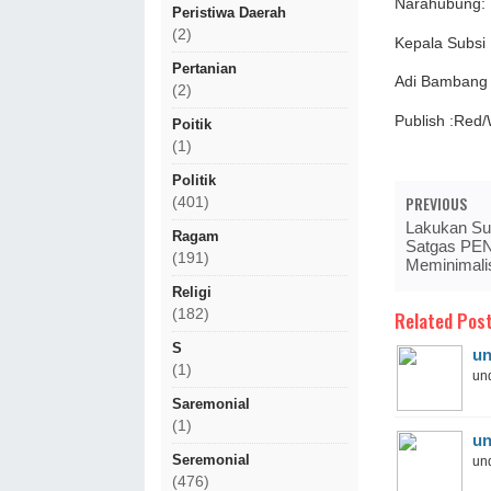
Narahubung:
Peristiwa Daerah
(2)
Kepala Subsi 
Pertanian
Adi Bambang 
(2)
Publish :Red
Poitik
(1)
Politik
PREVIOUS
(401)
Lakukan Sup
Ragam
Satgas PEN
(191)
Meminimalis
Religi
(182)
Related Post
S
un
(1)
und
Saremonial
(1)
un
Seremonial
und
(476)