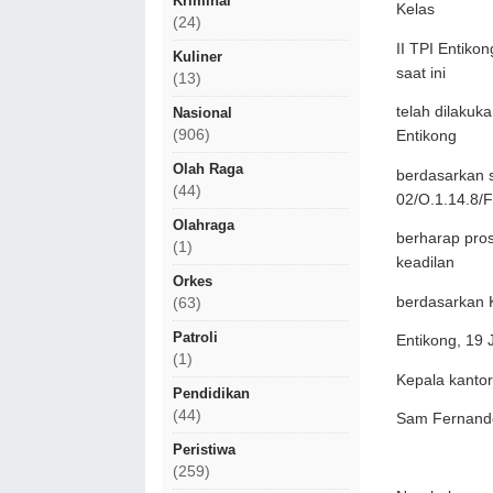
Kriminal
Kelas
(24)
II TPI Entik
Kuliner
saat ini
(13)
telah dilakuk
Nasional
(906)
Entikong
Olah Raga
berdasarkan s
(44)
02/O.1.14.8/
Olahraga
berharap pro
(1)
keadilan
Orkes
berdasarkan 
(63)
Patroli
Entikong, 19 
(1)
Kepala kantor
Pendidikan
(44)
Sam Fernand
Peristiwa
(259)