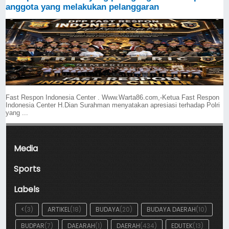
anggota yang melakukan pelanggaran
Fast Respon Indonesia Center . Www.Warta86.com,-Ketua Fast Respon
Indonesia Center H.Dian Surahman menyatakan apresiasi terhadap Polri
yang ...
Media
Sports
Labels
<
(3)
ARTIKEL
(18)
BUDAYA
(20)
BUDAYA DAERAH
(10)
BUDPAR
(7)
DAEARAH
(1)
DAERAH
(434)
EDUTEK
(13)