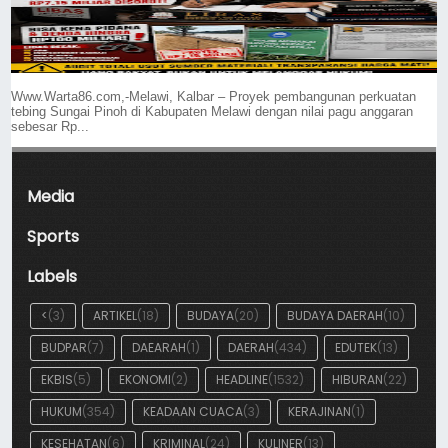
Www.Warta86.com,-Melawi, Kalbar – Proyek pembangunan perkuatan
tebing Sungai Pinoh di Kabupaten Melawi dengan nilai pagu anggaran
sebesar Rp...
Media
Sports
Labels
<
(3)
ARTIKEL
(18)
BUDAYA
(20)
BUDAYA DAERAH
(10)
BUDPAR
(7)
DAEARAH
(1)
DAERAH
(434)
EDUTEK
(13)
EKBIS
(5)
EKONOMI
(2)
HEADLINE
(1532)
HIBURAN
(22)
HUKUM
(354)
KEADAAN CUACA
(3)
KERAJINAN
(1)
KESEHATAN
(6)
KRIMINAL
(24)
KULINER
(13)