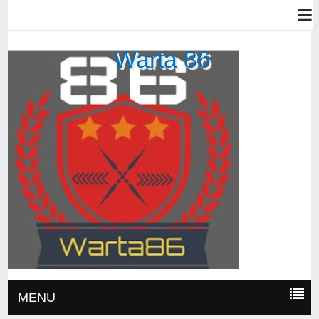
Warta 86
MENU