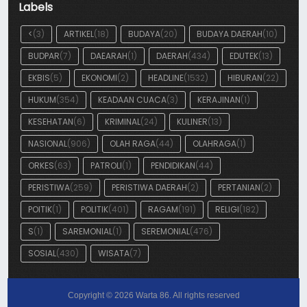
Labels
<
(3)
ARTIKEL
(18)
BUDAYA
(20)
BUDAYA DAERAH
(10)
BUDPAR
(7)
DAEARAH
(1)
DAERAH
(434)
EDUTEK
(13)
EKBIS
(5)
EKONOMI
(2)
HEADLINE
(1532)
HIBURAN
(22)
HUKUM
(354)
KEADAAN CUACA
(3)
KERAJINAN
(1)
KESEHATAN
(6)
KRIMINAL
(24)
KULINER
(13)
NASIONAL
(906)
OLAH RAGA
(44)
OLAHRAGA
(1)
ORKES
(63)
PATROLI
(1)
PENDIDIKAN
(44)
PERISTIWA
(259)
PERISTIWA DAERAH
(2)
PERTANIAN
(2)
POITIK
(1)
POLITIK
(401)
RAGAM
(191)
RELIGI
(182)
S
(1)
SAREMONIAL
(1)
SEREMONIAL
(476)
SOSIAL
(430)
WISATA
(7)
Copyright ©
2026
Warta 86
. All rights reserved