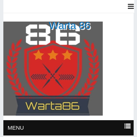
Warta 86
MENU