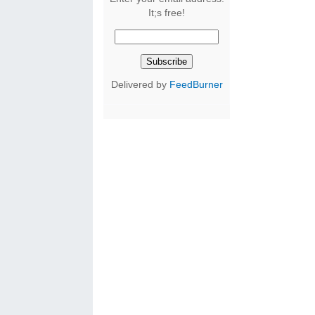
It;s free!
Delivered by
FeedBurner