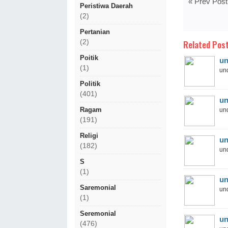
« Prev Post
Peristiwa Daerah
(2)
Pertanian
Related Post
(2)
Poitik
un
(1)
und
Politik
(401)
un
Ragam
und
(191)
Religi
un
(182)
und
S
(1)
un
Saremonial
und
(1)
Seremonial
un
(476)