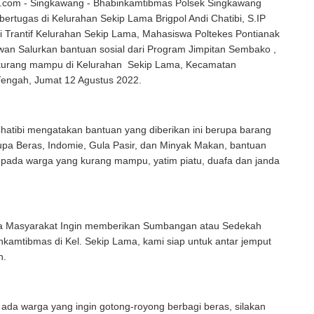
com - Singkawang - Bhabinkamtibmas Polsek Singkawang
ertugas di Kelurahan Sekip Lama Brigpol Andi Chatibi, S.IP
 Trantif Kelurahan Sekip Lama, Mahasiswa Poltekes Pontianak
wan Salurkan bantuan sosial dari Program Jimpitan Sembako ,
kurang mampu di Kelurahan Sekip Lama, Kecamatan
engah, Jumat 12 Agustus 2022.
Chatibi mengatakan bantuan yang diberikan ini berupa barang
pa Beras, Indomie, Gula Pasir, dan Minyak Makan, bantuan
epada warga yang kurang mampu, yatim piatu, duafa dan janda
a Masyarakat Ingin memberikan Sumbangan atau Sedekah
nkamtibmas di Kel. Sekip Lama, kami siap untuk antar jemput
n.
 ada warga yang ingin gotong-royong berbagi beras, silakan