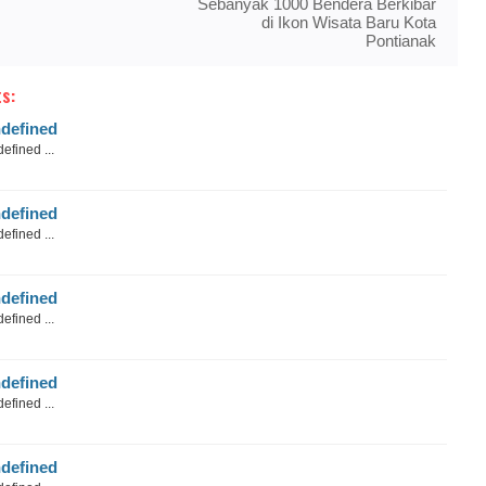
Sebanyak 1000 Bendera Berkibar
di Ikon Wisata Baru Kota
Pontianak
s:
defined
efined ...
defined
efined ...
defined
efined ...
defined
efined ...
defined