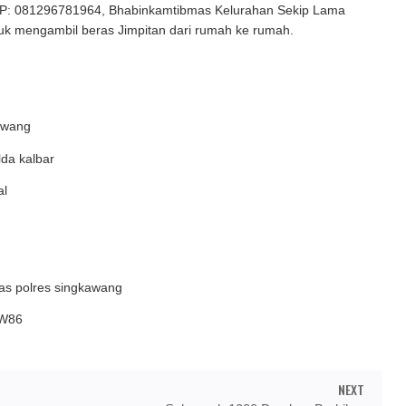
P: 081296781964, Bhabinkamtibmas Kelurahan Sekip Lama
uk mengambil beras Jimpitan dari rumah ke rumah.
awang
da kalbar
al
as polres singkawang
/W86
NEXT