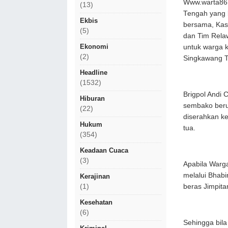
Www.warta86.
(13)
Tengah yang b
Ekbis
bersama, Kasi
(5)
dan Tim Rela
Ekonomi
untuk warga 
(2)
Singkawang T
Headline
(1532)
Brigpol Andi 
Hiburan
sembako beru
(22)
diserahkan k
Hukum
tua.
(354)
Keadaan Cuaca
(3)
Apabila Warg
melalui Bhabi
Kerajinan
beras Jimpita
(1)
Kesehatan
(6)
Sehingga bila