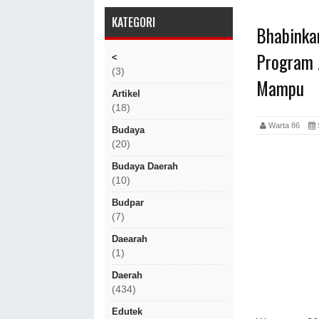
KATEGORI
Bhabinka
Program 
<
(3)
Mampu
Artikel
(18)
Warta 86
Budaya
(20)
Budaya Daerah
(10)
Budpar
(7)
Daearah
(1)
Daerah
(434)
Edutek