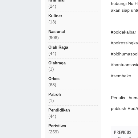
Kriminal
hubungi No H
(24)
akan siap unt
Kuliner
(13)
Nasional
#poldakalbar
(906)
#polressingk
Olah Raga
(44)
#bidhumaspol
Olahraga
#bantuansosi
(1)
#sembako
Orkes
(63)
Patroli
Penulis : hum
(1)
publush:Red
Pendidikan
(44)
Peristiwa
PREVIOUS
(259)