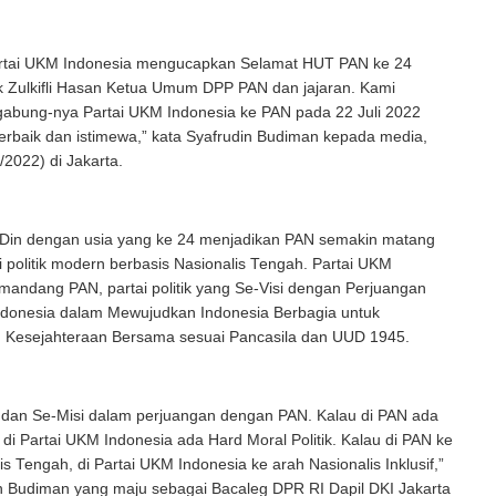
artai UKM Indonesia mengucapkan Selamat HUT PAN ke 24
 Zulkifli Hasan Ketua Umum DPP PAN dan jajaran. Kami
gabung-nya Partai UKM Indonesia ke PAN pada 22 Juli 2022
erbaik dan istimewa,” kata Syafrudin Budiman kepada media,
/2022) di Jakarta.
Din dengan usia yang ke 24 menjadikan PAN semakin matang
i politik modern berbasis Nasionalis Tengah. Partai UKM
andang PAN, partai politik yang Se-Visi dengan Perjuangan
ndonesia dalam Mewujudkan Indonesia Berbagia untuk
 Kesejahteraan Bersama sesuai Pancasila dan UUD 1945.
i dan Se-Misi dalam perjuangan dengan PAN. Kalau di PAN ada
k, di Partai UKM Indonesia ada Hard Moral Politik. Kalau di PAN ke
is Tengah, di Partai UKM Indonesia ke arah Nasionalis Inklusif,”
in Budiman yang maju sebagai Bacaleg DPR RI Dapil DKI Jakarta