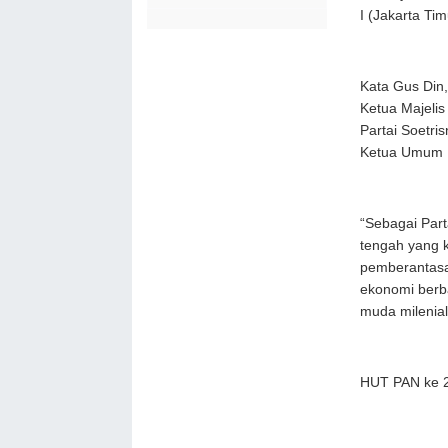
I (Jakarta Timu
Kata Gus Din
Ketua Majeli
Partai Soetr
Ketua Umum D
“Sebagai Par
tengah yang 
pemberantasa
ekonomi berba
muda milenial 
HUT PAN ke 2