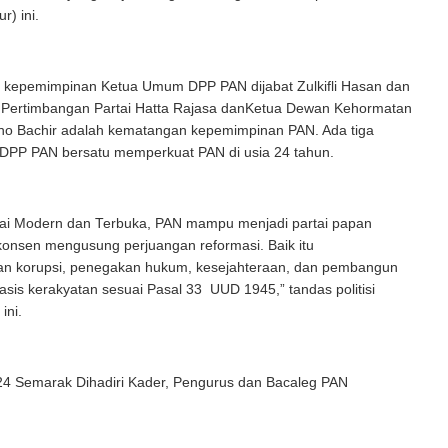
r) ini.
, kepemimpinan Ketua Umum DPP PAN dijabat Zulkifli Hasan dan
s Pertimbangan Partai Hatta Rajasa danKetua Dewan Kehormatan
isno Bachir adalah kematangan kepemimpinan PAN. Ada tiga
PP PAN bersatu memperkuat PAN di usia 24 tahun.
tai Modern dan Terbuka, PAN mampu menjadi partai papan
konsen mengusung perjuangan reformasi. Baik itu
n korupsi, penegakan hukum, kesejahteraan, dan pembangun
sis kerakyatan sesuai Pasal 33 UUD 1945,” tandas politisi
ini.
4 Semarak Dihadiri Kader, Pengurus dan Bacaleg PAN