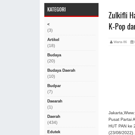
KATEGORI
Zulkifli 
K-Pop da
<
(3)
Artikel
Warta 86
(18)
Budaya
(20)
Budaya Daerah
(10)
Budpar
(7)
Daearah
(1)
Jakarta,Www.
Daerah
Pusat Partai
(434)
HUT PAN ke 24
Edutek
(23/08/2022)