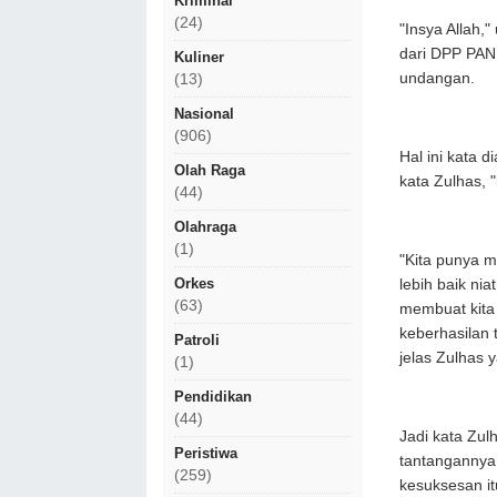
Kriminal
(24)
"Insya Allah,
dari DPP PAN
Kuliner
undangan.
(13)
Nasional
(906)
Hal ini kata 
Olah Raga
kata Zulhas, "
(44)
Olahraga
(1)
"Kita punya m
Orkes
lebih baik nia
(63)
membuat kita 
keberhasilan 
Patroli
jelas Zulhas y
(1)
Pendidikan
(44)
Jadi kata Zul
Peristiwa
tantangannya 
(259)
kesuksesan it