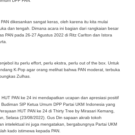
a Umum DPP PAN.
u PAN dikesankan sangat keras, oleh karena itu kita mulai
uka dan tengah. Dimana acara ini bagian dari rangkaian besar
s PAN pada 26-27 Agustus 2022 di Ritz Carlton dan Istora
rta.
jebol itu perlu effort, perlu ekstra, perlu out of the box. Untuk
gundang K-Pop agar orang melihat bahwa PAN moderat, terbuka
 pungkas Zulhas.
 HUT PAN ke 24 ini mendapatkan ucapan dan apresiasi positif
in Budiman SIP Ketua Umum DPP Partai UKM Indonesia yang
Perayaan HUT PAN ke 24 di Thirty Tree by Mirasari Kemang,
an, Selasa (23/08/2022). Gus Din sapaan akrab tokoh
n intelektual ini juga mengatakan, bergabungnya Partai UKM
alah kado istimewa kepada PAN.