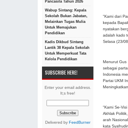
Pancasila Tahun 2026
Wabup Sintang: Kepala
Sekolah Bukan Jabatan,
“Kami dari P
Melainkan Tugas Mulia
kepada Bapak
Untuk Memajukan
nyatakan ber
Pendidikan
adalah kado t
Selasa (23/08
Kadis Dikbud Sintang
Lantik 38 Kepala Sekolah
Untuk Memperkuat Tata
Kelola Pendidikan
Menurut Gus 
sebagai parta
SUBSCRIBE HERE!
Indonesia mem
Partai UKM I
Meningkatkan
Enter your email address.
It;s free!
“Kami Se-Vis
Akhlak Politi
arah Nasional
Delivered by
FeedBurner
kata Syafrud