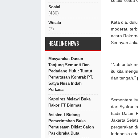
selalu Ketu
Sosial
(430)
Kata dia, dul
Wisata
(7)
moderat, terb
acara Rakerna
HEADLINE NEWS
Senayan Jaka
Masyarakat Dusun
"Nah untuk men
Tanjung Semunti Dan
Pedadang Hulu: Tuntut
itu kita men
Pemutusan Kontrak PT.
dan tengah,"
Satya Nusa Indah
Perkasa
Kapolres Melawi Buka
Sementara itu
Rakor FT Binmas
dari Syafrud
hadir Dalam 
Asisten I Bidang
Jakarta Selat
Pemerintahan Buka
pergerakan da
Pemusatan Diklat Calon
Paskibraka Duta
Indonesia ad