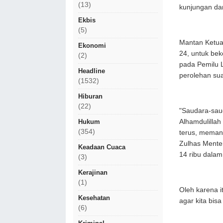
(13)
kunjungan dar
Ekbis
(5)
Mantan Ketua
Ekonomi
24, untuk bek
(2)
pada Pemilu L
Headline
perolehan sua
(1532)
Hiburan
(22)
"Saudara-saud
Alhamdulillah 
Hukum
(354)
terus, memang
Zulhas Mente
Keadaan Cuaca
14 ribu dalam
(3)
Kerajinan
(1)
Oleh karena i
Kesehatan
agar kita bis
(6)