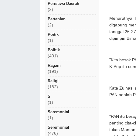
Peristiwa Daerah
(2)
Menurutnya, h
Pertanian
digabung memp
(2)
tanggal 26-2
Poitik
dipimpin Bima
(1)
Politik
(401)
"Kita besok 
Ragam
K-Pop itu cu
(191)
Religi
(182)
Kata Zulhas,
PAN adalah Pa
S
(1)
Saremonial
"PAN itu bera
(1)
penting cita-
Seremonial
tukas Mantan
(476)