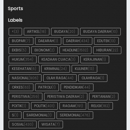
Sports
Labels
<
(3)
ARTIKEL
(18)
BUDAYA
(20)
BUDAYA DAERAH
(10)
BUDPAR
(7)
DAEARAH
(1)
DAERAH
(434)
EDUTEK
(13)
EKBIS
(5)
EKONOMI
(2)
HEADLINE
(1532)
HIBURAN
(22)
HUKUM
(354)
KEADAAN CUACA
(3)
KERAJINAN
(1)
KESEHATAN
(6)
KRIMINAL
(24)
KULINER
(13)
NASIONAL
(906)
OLAH RAGA
(44)
OLAHRAGA
(1)
ORKES
(63)
PATROLI
(1)
PENDIDIKAN
(44)
PERISTIWA
(259)
PERISTIWA DAERAH
(2)
PERTANIAN
(2)
POITIK
(1)
POLITIK
(401)
RAGAM
(191)
RELIGI
(182)
S
(1)
SAREMONIAL
(1)
SEREMONIAL
(476)
SOSIAL
(430)
WISATA
(7)