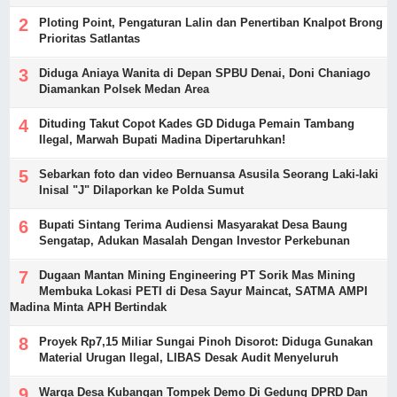
Ploting Point, Pengaturan Lalin dan Penertiban Knalpot Brong
Prioritas Satlantas
Diduga Aniaya Wanita di Depan SPBU Denai, Doni Chaniago
Diamankan Polsek Medan Area
Dituding Takut Copot Kades GD Diduga Pemain Tambang
Ilegal, Marwah Bupati Madina Dipertaruhkan!
Sebarkan foto dan video Bernuansa Asusila Seorang Laki-laki
Inisal "J" Dilaporkan ke Polda Sumut
Bupati Sintang Terima Audiensi Masyarakat Desa Baung
Sengatap, Adukan Masalah Dengan Investor Perkebunan
Dugaan Mantan Mining Engineering PT Sorik Mas Mining
Membuka Lokasi PETI di Desa Sayur Maincat, SATMA AMPI
Madina Minta APH Bertindak
Proyek Rp7,15 Miliar Sungai Pinoh Disorot: Diduga Gunakan
Material Urugan Ilegal, LIBAS Desak Audit Menyeluruh
Warga Desa Kubangan Tompek Demo Di Gedung DPRD Dan