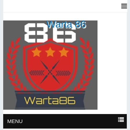
Warta 86
MENU