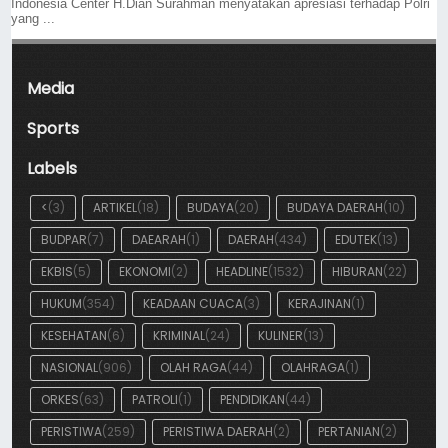
Indonesia Center H.Dian Surahman menyatakan apresiasi terhadap Polri
yang ...
Media
Sports
Labels
<
(3)
ARTIKEL
(18)
BUDAYA
(20)
BUDAYA DAERAH
(10)
BUDPAR
(7)
DAEARAH
(1)
DAERAH
(434)
EDUTEK
(13)
EKBIS
(5)
EKONOMI
(2)
HEADLINE
(1532)
HIBURAN
(22)
HUKUM
(354)
KEADAAN CUACA
(3)
KERAJINAN
(1)
KESEHATAN
(6)
KRIMINAL
(24)
KULINER
(13)
NASIONAL
(906)
OLAH RAGA
(44)
OLAHRAGA
(1)
ORKES
(63)
PATROLI
(1)
PENDIDIKAN
(44)
PERISTIWA
(259)
PERISTIWA DAERAH
(2)
PERTANIAN
(2)