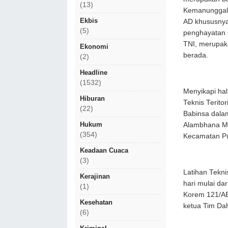
(13)
Kemanunggala
Ekbis
AD khususnya 
(5)
penghayatan 
TNI, merupaka
Ekonomi
berada.
(2)
Headline
(1532)
Menyikapi ha
Hiburan
Teknis Terit
(22)
Babinsa dala
Hukum
Alambhana Ma
(354)
Kecamatan Pu
Keadaan Cuaca
(3)
Latihan Tekni
Kerajinan
hari mulai dar
(1)
Korem 121/AB
Kesehatan
ketua Tim Da
(6)