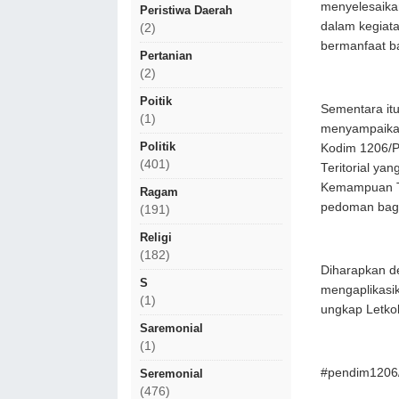
menyelesaikan
Peristiwa Daerah
dalam kegiata
(2)
bermanfaat ba
Pertanian
(2)
Poitik
Sementara it
(1)
menyampaikan
Politik
Kodim 1206/P
(401)
Teritorial y
Kemampuan Ter
Ragam
pedoman bagi 
(191)
Religi
(182)
Diharapkan d
S
mengaplikasi
(1)
ungkap Letkol
Saremonial
(1)
#pendim1206
Seremonial
(476)