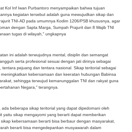
lat Kol Inf Iwan Purbantoro menyampaikan bahwa tujuan
kannya kegiatan tersebut adalah guna mewujudkan sikap dan
prajurit TNI-AD pada umumnya Kodim 1206/PSB khususnya, agar
doman dengan Sapta Marga, Sumpah Prajurit dan 8 Wajib TNI
anaan tugas di wilayah," ungkapnya
atan ini adalah terwujudnya mental, disiplin dan semangat
tangguh serta profesional sesuai dengan jati dirinya sebagai
, tentara pejuang dan tentara nasional. Sikap teritorial sebagai
 meningkatkan kebersamaan dan keeratan hubungan Babinsa
rakat, sehingga terwujud kemanunggalan TNI dan rakyat guna
pertahanan Negara," terangnya.
 ada beberapa sikap teritorial yang dapat dipedomani oleh
rit yaitu sikap mengayomi yang berarti dapat memberikan
 sikap kebersamaan berarti bisa berbaur dengan masyarakat,
arah berarti bisa mengedepankan musyawarah dalam