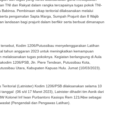
n TNI dan Rakyat dalam rangka tercapainya tugas pokok TNI-
Babinsa. Pembinaan sikap teritorial dilaksanakan melalui
serta pengamalan Sapta Marga, Sumpah Prajurit dan 8 Wajib
n landasan bagi prajurit dalam berfikir serta berbuat dimanapun
l tersebut, Kodim 1206/Putussibau menyelenggarakan Latihan
orial tahun anggaran 2023 untuk meningkatkan kemampuan
m melaksanakan tugas pokoknya. Kegiatan berlangsung di Aula
kodim 1206/PSB, Jln. Piere Tendean, Putussibau Kota,
tussibau Utara, Kabupaten Kapuas Hulu. Jumat (10/03/2023).
s Teritorial (Latnister) Kodim 1206/PSB dilaksanakan selama 10
i tanggal (06 s/d 17 Maret 2023), Latnister dihadiri tim Asnik dari
W Kolonel Inf Iwan Purbantoro Kasiops Rem 121/Abw sebagai
lwaslat (Pengendali dan Pengawas Latihan).