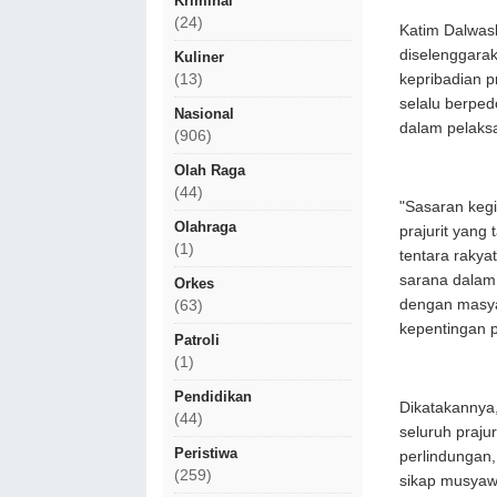
Kriminal
(24)
Katim Dalwas
diselenggara
Kuliner
kepribadian 
(13)
selalu berpe
Nasional
dalam pelaks
(906)
Olah Raga
(44)
"Sasaran kegi
Olahraga
prajurit yang 
(1)
tentara rakyat
sarana dalam
Orkes
dengan masya
(63)
kepentingan 
Patroli
(1)
Pendidikan
Dikatakannya,
(44)
seluruh praju
Peristiwa
perlindungan,
(259)
sikap musyaw