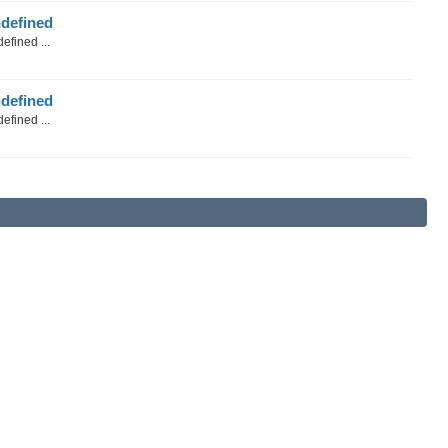
defined
efined ...
defined
efined ...