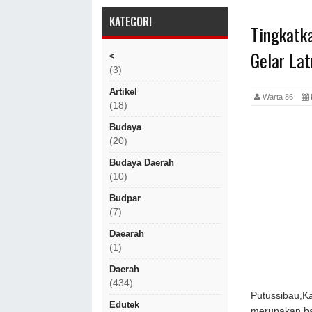
KATEGORI
Tingkatk
Gelar La
<
(3)
Artikel
Warta 86
(18)
Budaya
(20)
Budaya Daerah
(10)
Budpar
(7)
Daearah
(1)
Daerah
(434)
Putussibau,K
Edutek
merupakan ba