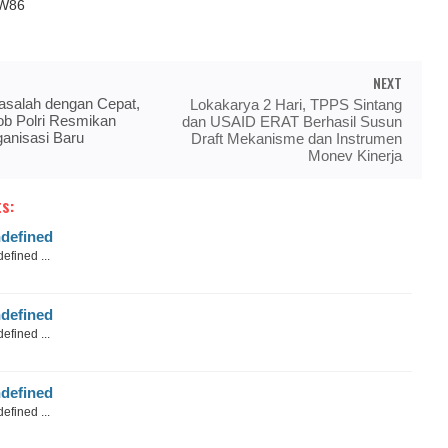
 W86
NEXT
salah dengan Cepat,
Lokakarya 2 Hari, TPPS Sintang
ob Polri Resmikan
dan USAID ERAT Berhasil Susun
ganisasi Baru
Draft Mekanisme dan Instrumen
Monev Kinerja
s:
defined
efined ...
defined
efined ...
defined
efined ...