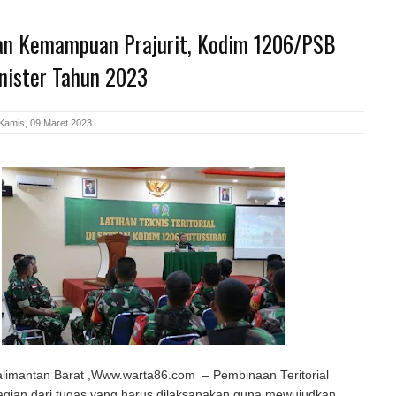
an Kemampuan Prajurit, Kodim 1206/PSB
tnister Tahun 2023
Kamis, 09 Maret 2023
alimantan Barat ,Www.warta86.com – Pembinaan Teritorial
gian dari tugas yang harus dilaksanakan guna mewujudkan