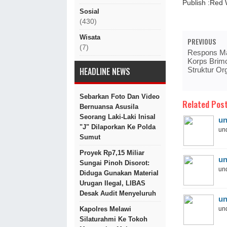
Publish :Red
Sosial
(430)
Wisata
PREVIOUS
(7)
Respons Ma
Korps Brim
Struktur Or
HEADLINE NEWS
Sebarkan Foto Dan Video
Related Post
Bernuansa Asusila
Seorang Laki-Laki Inisal
un
"J" Dilaporkan Ke Polda
und
Sumut
Proyek Rp7,15 Miliar
un
Sungai Pinoh Disorot:
und
Diduga Gunakan Material
Urugan Ilegal, LIBAS
Desak Audit Menyeluruh
un
und
Kapolres Melawi
Silaturahmi Ke Tokoh