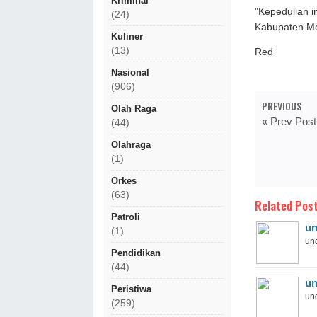
Kriminal
"Kepedulian i
(24)
Kabupaten Me
Kuliner
(13)
Red
Nasional
(906)
PREVIOUS
Olah Raga
« Prev Post
(44)
Olahraga
(1)
Orkes
(63)
Related Post
Patroli
un
(1)
und
Pendidikan
(44)
un
Peristiwa
und
(259)