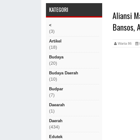
KATEGORI
Aliansi 
Bansos, 
<
(3)
Artikel
Warta 86
(18)
Budaya
(20)
Budaya Daerah
(10)
Budpar
(7)
Daearah
(1)
Daerah
(434)
Edutek