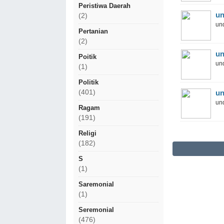
Peristiwa Daerah
un
(2)
und
Pertanian
(2)
un
Poitik
und
(1)
Politik
un
(401)
und
Ragam
(191)
Religi
(182)
S
(1)
Saremonial
(1)
Seremonial
(476)