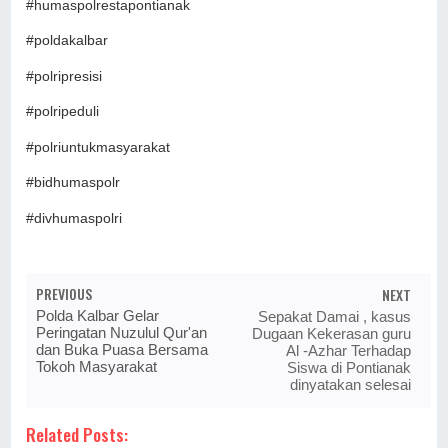
#humaspolrestapontianak
#poldakalbar
#polripresisi
#polripeduli
#polriuntukmasyarakat
#bidhumaspolr
#divhumaspolri
PREVIOUS
NEXT
Polda Kalbar Gelar
Sepakat Damai , kasus
Peringatan Nuzulul Qur'an
Dugaan Kekerasan guru
dan Buka Puasa Bersama
Al -Azhar Terhadap
Tokoh Masyarakat
Siswa di Pontianak
dinyatakan selesai
Related Posts: