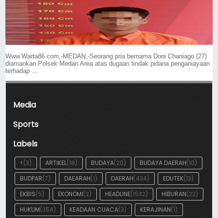
Www.Warta86.com,-MEDAN,-Seorang pria bernama Doni Chaniago (27)
diamankan Polsek Medan Area atas dugaan tindak pidana penganiayaan
terhadap ...
Media
Sports
Labels
<
(3)
ARTIKEL
(18)
BUDAYA
(20)
BUDAYA DAERAH
(10)
BUDPAR
(7)
DAEARAH
(1)
DAERAH
(434)
EDUTEK
(13)
EKBIS
(5)
EKONOMI
(2)
HEADLINE
(1532)
HIBURAN
(22)
HUKUM
(354)
KEADAAN CUACA
(3)
KERAJINAN
(1)