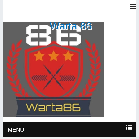
Warta 86
MENU