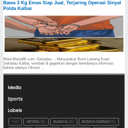
Bawa 3 Kg Emas Siap Jual, Terjaring Operasi Sinyal
Polda Kalbar
Www.Warta86.com,-Sekadau, – Masyarakat Bumi Lawang Kuari
Sekadau Kalbar, kembali di gegerkan dengan beredarnya informasi
bahwa adanya Oknum ...
Media
Sports
Labels
<
(3)
ARTIKEL
(18)
BUDAYA
(20)
BUDAYA DAERAH
(10)