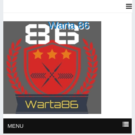
Warta 86
MENU