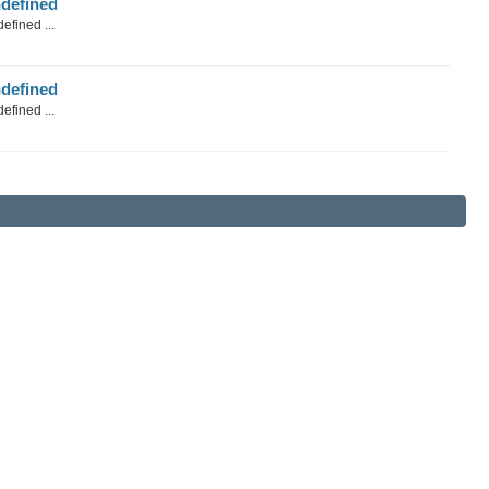
defined
efined ...
defined
efined ...