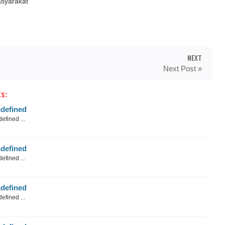
asyarakat
NEXT
Next Post »
s:
defined
efined ...
defined
efined ...
defined
efined ...