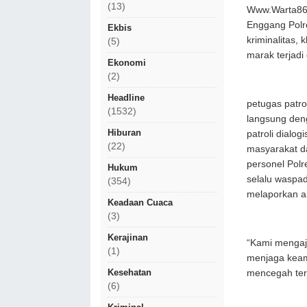
(13)
Www.Warta86.c
Enggang Polr
Ekbis
kriminalitas,
(5)
marak terjadi
Ekonomi
(2)
Headline
petugas patro
(1532)
langsung deng
Hiburan
patroli dialo
(22)
masyarakat d
personel Pol
Hukum
selalu waspad
(354)
melaporkan ak
Keadaan Cuaca
(3)
Kerajinan
“Kami mengaja
(1)
menjaga keam
Kesehatan
mencegah terj
(6)