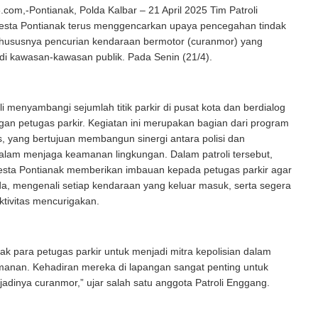
om,-Pontianak, Polda Kalbar – 21 April 2025 Tim Patroli
esta Pontianak terus menggencarkan upaya pencegahan tindak
 khususnya pencurian kendaraan bermotor (curanmor) yang
 di kawasan-kawasan publik. Pada Senin (21/4).
li menyambangi sejumlah titik parkir di pusat kota dan berdialog
an petugas parkir. Kegiatan ini merupakan bagian dari program
gis, yang bertujuan membangun sinergi antara polisi dan
alam menjaga keamanan lingkungan. Dalam patroli tersebut,
resta Pontianak memberikan imbauan kepada petugas parkir agar
a, mengenali setiap kendaraan yang keluar masuk, serta segera
tivitas mencurigakan.
k para petugas parkir untuk menjadi mitra kepolisian dalam
anan. Kehadiran mereka di lapangan sangat penting untuk
adinya curanmor,” ujar salah satu anggota Patroli Enggang.