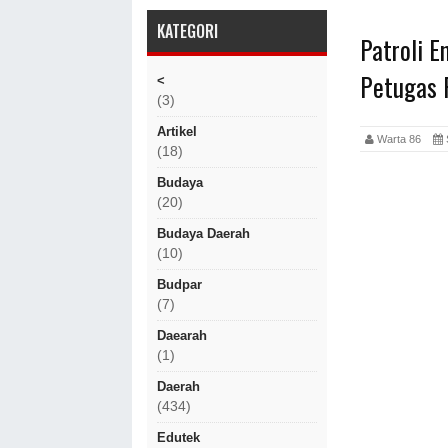
KATEGORI
Patroli 
Petugas P
<
(3)
Artikel
Warta 86
S
(18)
Budaya
(20)
Budaya Daerah
(10)
Budpar
(7)
Daearah
(1)
Daerah
(434)
Edutek