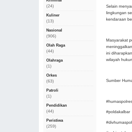
Kriminal
(24)
Selain menya
lingkungan se
Kuliner
kendaraan ber
(13)
Nasional
(906)
Masyarakat p
Olah Raga
meninggalkan
(44)
ini diharapka
wilayah hukum
Olahraga
(1)
Orkes
Sumber Humas
(63)
Patroli
(1)
#humaspolres
Pendidikan
(44)
#poldakalbar
Peristiwa
#divhumaspol
(259)