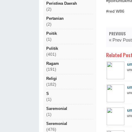
#polriuntukm
Peristiwa Daerah
(2)
#red W86
Pertanian
(2)
PREVIOUS
Poitik
(1)
« Prev Post
Politik
Related Post
(401)
Ragam
un
(191)
und
Religi
(182)
un
und
S
(1)
Saremonial
un
(1)
und
Seremonial
(476)