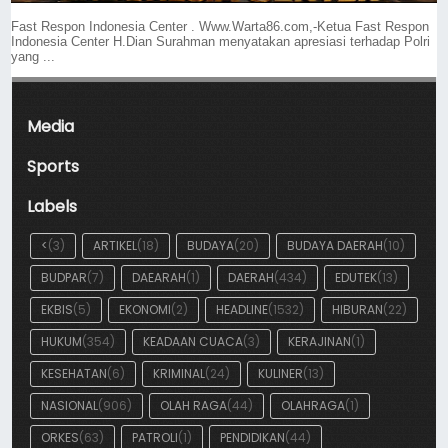
Fast Respon Indonesia Center . Www.Warta86.com,-Ketua Fast Respon
Indonesia Center H.Dian Surahman menyatakan apresiasi terhadap Polri
yang ...
Media
Sports
Labels
<
(3)
ARTIKEL
(18)
BUDAYA
(20)
BUDAYA DAERAH
(10)
BUDPAR
(7)
DAEARAH
(1)
DAERAH
(434)
EDUTEK
(13)
EKBIS
(5)
EKONOMI
(2)
HEADLINE
(1532)
HIBURAN
(22)
HUKUM
(354)
KEADAAN CUACA
(3)
KERAJINAN
(1)
KESEHATAN
(6)
KRIMINAL
(24)
KULINER
(13)
NASIONAL
(906)
OLAH RAGA
(44)
OLAHRAGA
(1)
ORKES
(63)
PATROLI
(1)
PENDIDIKAN
(44)