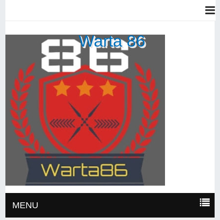
Warta 86
MENU