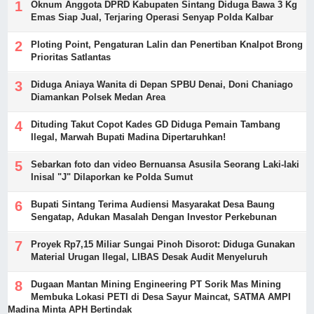
Oknum Anggota DPRD Kabupaten Sintang Diduga Bawa 3 Kg
Emas Siap Jual, Terjaring Operasi Senyap Polda Kalbar
Ploting Point, Pengaturan Lalin dan Penertiban Knalpot Brong
Prioritas Satlantas
Diduga Aniaya Wanita di Depan SPBU Denai, Doni Chaniago
Diamankan Polsek Medan Area
Dituding Takut Copot Kades GD Diduga Pemain Tambang
Ilegal, Marwah Bupati Madina Dipertaruhkan!
Sebarkan foto dan video Bernuansa Asusila Seorang Laki-laki
Inisal "J" Dilaporkan ke Polda Sumut
Bupati Sintang Terima Audiensi Masyarakat Desa Baung
Sengatap, Adukan Masalah Dengan Investor Perkebunan
Proyek Rp7,15 Miliar Sungai Pinoh Disorot: Diduga Gunakan
Material Urugan Ilegal, LIBAS Desak Audit Menyeluruh
Dugaan Mantan Mining Engineering PT Sorik Mas Mining
Membuka Lokasi PETI di Desa Sayur Maincat, SATMA AMPI
Madina Minta APH Bertindak