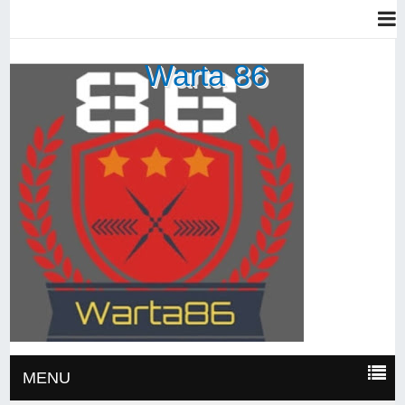
Warta 86
MENU