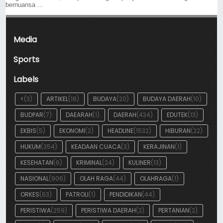
bernuansa ...
Media
Sports
Labels
<
(3)
ARTIKEL
(18)
BUDAYA
(20)
BUDAYA DAERAH
(10)
BUDPAR
(7)
DAEARAH
(1)
DAERAH
(434)
EDUTEK
(13)
EKBIS
(5)
EKONOMI
(2)
HEADLINE
(1532)
HIBURAN
(22)
HUKUM
(354)
KEADAAN CUACA
(3)
KERAJINAN
(1)
KESEHATAN
(6)
KRIMINAL
(24)
KULINER
(13)
NASIONAL
(906)
OLAH RAGA
(44)
OLAHRAGA
(1)
ORKES
(63)
PATROLI
(1)
PENDIDIKAN
(44)
PERISTIWA
(259)
PERISTIWA DAERAH
(2)
PERTANIAN
(2)