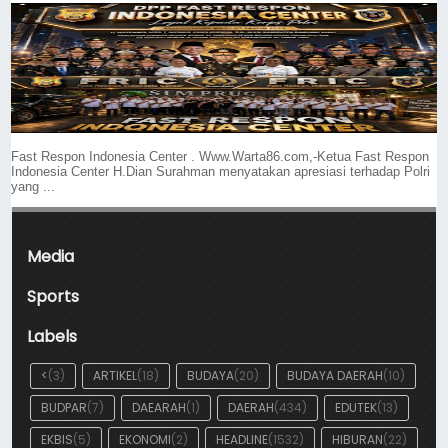
Fast Respon Indonesia Center . Www.Warta86.com,-Ketua Fast Respon
Indonesia Center H.Dian Surahman menyatakan apresiasi terhadap Polri
yang ...
Media
Sports
Labels
<
(3)
ARTIKEL
(18)
BUDAYA
(20)
BUDAYA DAERAH
(10)
BUDPAR
(7)
DAEARAH
(1)
DAERAH
(434)
EDUTEK
(13)
EKBIS
(5)
EKONOMI
(2)
HEADLINE
(1532)
HIBURAN
(22)