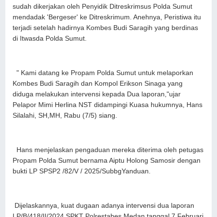
sudah dikerjakan oleh Penyidik Ditreskrimsus Polda Sumut
mendadak 'Bergeser' ke Ditreskrimum. Anehnya, Peristiwa itu
terjadi setelah hadirnya Kombes Budi Saragih yang berdinas
di Itwasda Polda Sumut.
" Kami datang ke Propam Polda Sumut untuk melaporkan
Kombes Budi Saragih dan Kompol Erikson Sinaga yang
diduga melakukan intervensi kepada Dua laporan,"ujar
Pelapor Mimi Herlina NST didampingi Kuasa hukumnya, Hans
Silalahi, SH,MH, Rabu (7/5) siang.
Hans menjelaskan pengaduan mereka diterima oleh petugas
Propam Polda Sumut bernama Aiptu Holong Samosir dengan
bukti LP SPSP2 /82/V / 2025/SubbgYanduan.
Dijelaskannya, kuat dugaan adanya intervensi dua laporan
LP/B/418/II/2024 SPKT Polrestabes Medan tanggal 7 Februari