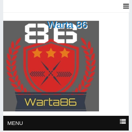
Warta 86
MENU