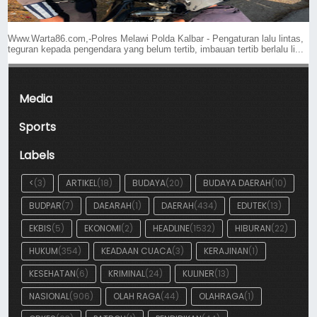
Www.Warta86.com,-Polres Melawi Polda Kalbar - Pengaturan lalu lintas,
teguran kepada pengendara yang belum tertib, imbauan tertib berlalu li...
Media
Sports
Labels
<
(3)
ARTIKEL
(18)
BUDAYA
(20)
BUDAYA DAERAH
(10)
BUDPAR
(7)
DAEARAH
(1)
DAERAH
(434)
EDUTEK
(13)
EKBIS
(5)
EKONOMI
(2)
HEADLINE
(1532)
HIBURAN
(22)
HUKUM
(354)
KEADAAN CUACA
(3)
KERAJINAN
(1)
KESEHATAN
(6)
KRIMINAL
(24)
KULINER
(13)
NASIONAL
(906)
OLAH RAGA
(44)
OLAHRAGA
(1)